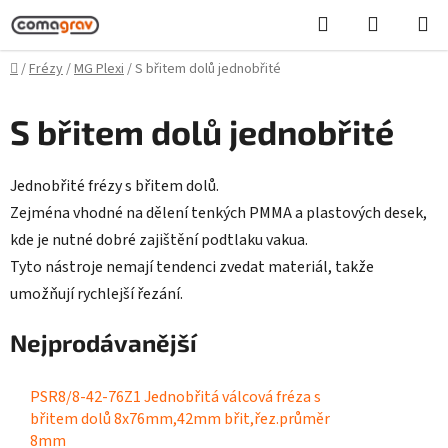
Přejít
Hledat
NÁKUPN
na
KOŠÍK
obsah
Domů
/
Frézy
/
MG Plexi
/
S břitem dolů jednobřité
S břitem dolů jednobřité
Jednobřité frézy s břitem dolů.
Zejména vhodné na dělení tenkých PMMA a plastových desek,
kde je nutné dobré zajištění podtlaku vakua.
Tyto nástroje nemají tendenci zvedat materiál, takže
umožňují rychlejší řezání.
Nejprodávanější
PSR8/8-42-76Z1 Jednobřitá válcová fréza s
břitem dolů 8x76mm,42mm břit,řez.průměr
8mm