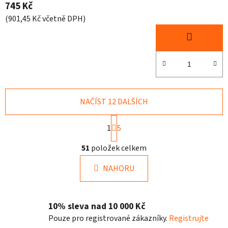
745 Kč
(901,45 Kč včetně DPH)
NAČÍST 12 DALŠÍCH
S
1
5
t
r
O
51
položek celkem
á
v
n
l
k
NAHORU
á
o
d
v
a
á
10% sleva nad 10 000 Kč
n
c
í
í
Pouze pro registrované zákazníky.
Registrujte