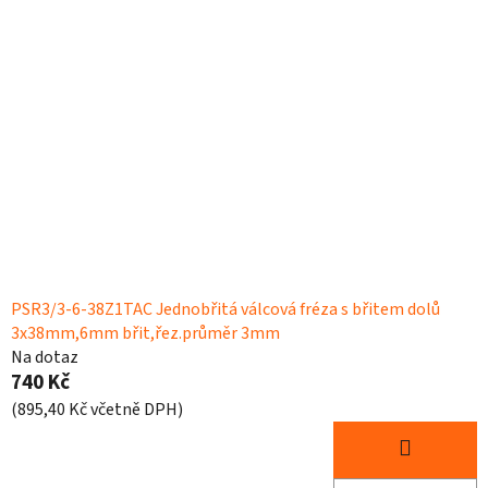
PSR3/3-6-38Z1TAC Jednobřitá válcová fréza s břitem dolů
3x38mm,6mm břit,řez.průměr 3mm
Na dotaz
740 Kč
(895,40 Kč včetně DPH)