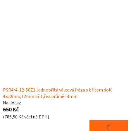
PSR4/4-12-50Z1 Jednobřitá válcová fréza s břitem dolů
4x50mm,12mm břit,řez.průměr 4mm
Na dotaz
650 Kč
(786,50 Kč včetně DPH)