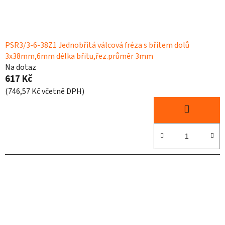
k
t
ů
PSR3/3-6-38Z1 Jednobřitá válcová fréza s břitem dolů
3x38mm,6mm délka břitu,řez.průměr 3mm
Na dotaz
617 Kč
(746,57 Kč včetně DPH)