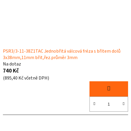
PSR3/3-11-38Z1TAC Jednobřitá válcová fréza s břitem dolů
3x38mm,11mm břit,řez.průměr 3mm
Na dotaz
740 Kč
(895,40 Kč včetně DPH)