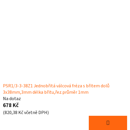
PSR1/3-3-38Z1 Jednobřitá válcová fréza s břitem dolů
3x38mm,3mm délka břitu,řez.průměr 1mm
Na dotaz
678 Kč
(820,38 Kč včetně DPH)