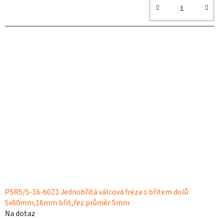
PSR5/5-16-60Z1 Jednobřitá válcová fréza s břitem dolů
5x60mm,16mm břit,řez.průměr 5mm
Na dotaz