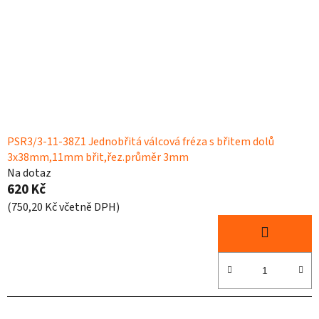
PSR3/3-11-38Z1 Jednobřitá válcová fréza s břitem dolů
3x38mm,11mm břit,řez.průměr 3mm
Na dotaz
620 Kč
(750,20 Kč včetně DPH)