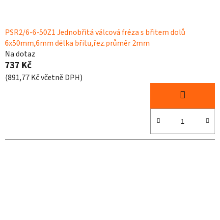
PSR2/6-6-50Z1 Jednobřitá válcová fréza s břitem dolů
6x50mm,6mm délka břitu,řez.průměr 2mm
Na dotaz
737 Kč
(891,77 Kč včetně DPH)