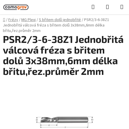
Přejít
Hledat
NÁKUPN
na
KOŠÍK
obsah
Domů
/
Frézy
/
MG Plexi
/
S břitem dolů jednobřité
/
PSR2/3-6-38Z1
Jednobřitá válcová fréza s břitem dolů 3x38mm,6mm délka
břitu,řez.průměr 2mm
PSR2/3-6-38Z1 Jednobřitá
válcová fréza s břitem
dolů 3x38mm,6mm délka
břitu,řez.průměr 2mm