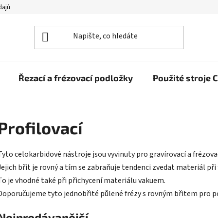
dajů
Řezací a frézovací podložky
Použité stroj
Profilovací
Tyto celokarbidové nástroje jsou vyvinuty pro gravírovací a frézova
Jejich břit je rovný a tím se zabraňuje tendenci zvedat materiál při
To je vhodné také při přichycení materiálu vakuem.
Doporučujeme tyto jednobřité půlené frézy s rovným břitem pro pou
Nejprodávanější