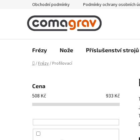
Přejít
Obchodní podmínky
Podmínky ochrany osobních ú
na
obsah
Frézy
Nože
Příslušenství strojů
Domů
/
Frézy
/
Profilovací
P
o
Cena
s
508
Kč
933
Kč
t
r
a
n
n
í