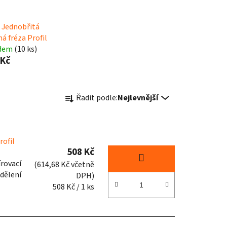
 Jednobřitá
á fréza Profil
adem
(10 ks)
 Kč
Ř
Řadit podle:
Nejlevnější
a
z
e
n
rofil
508 Kč
í
írovací
(614,68 Kč včetně
p
 dělení
DPH)
r
Měrná
508 Kč / 1 ks
o
cena:
d
u