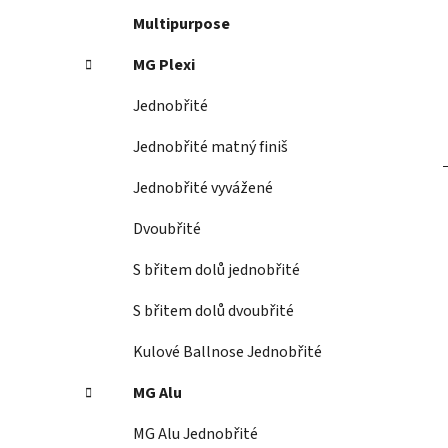
g
Multipurpose
o
r
MG Plexi
i
e
Jednobřité
Jednobřité matný finiš
Jednobřité vyvážené
Dvoubřité
S břitem dolů jednobřité
S břitem dolů dvoubřité
Kulové Ballnose Jednobřité
MG Alu
MG Alu Jednobřité