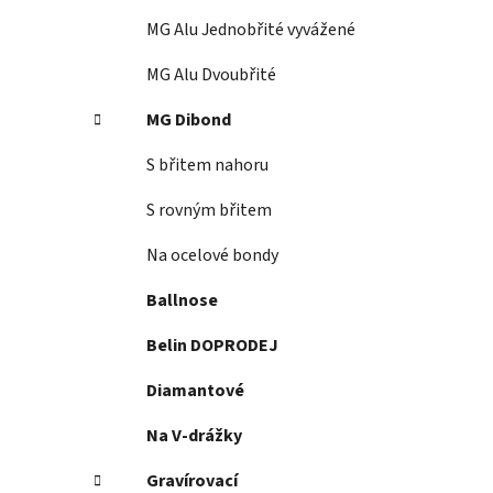
MG Alu Jednobřité vyvážené
MG Alu Dvoubřité
MG Dibond
S břitem nahoru
S rovným břitem
Na ocelové bondy
Ballnose
Belin DOPRODEJ
Diamantové
Na V-drážky
Gravírovací