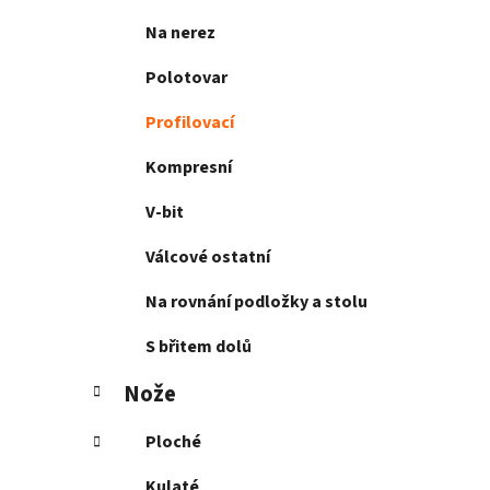
Na nerez
Polotovar
Profilovací
Kompresní
V-bit
Válcové ostatní
Na rovnání podložky a stolu
S břitem dolů
Nože
Ploché
Kulaté