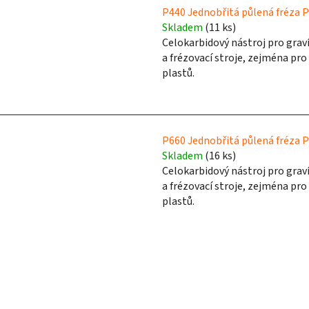
d
P440 Jednobřitá půlená fréza P
u
Skladem
(11 ks)
k
Celokarbidový nástroj pro grav
a frézovací stroje, zejména pro
t
plastů.
ů
P660 Jednobřitá půlená fréza P
Skladem
(16 ks)
Celokarbidový nástroj pro grav
a frézovací stroje, zejména pro
plastů.
O
v
l
á