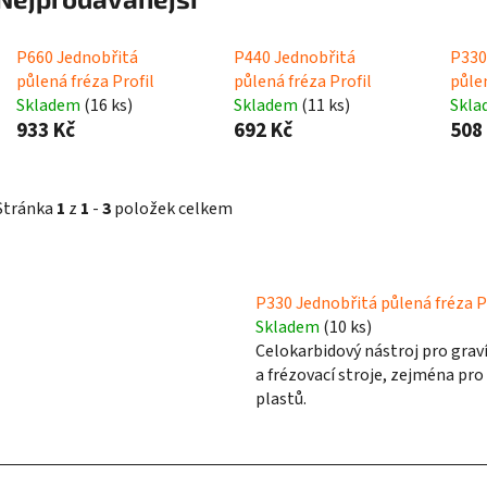
P660 Jednobřitá
P440 Jednobřitá
P330
půlená fréza Profil
půlená fréza Profil
půlen
Skladem
(16 ks)
Skladem
(11 ks)
Skl
933 Kč
692 Kč
508
Stránka
1
z
1
-
3
položek celkem
V
ý
P330 Jednobřitá půlená fréza P
Skladem
(10 ks)
p
Celokarbidový nástroj pro grav
i
a frézovací stroje, zejména pro
s
plastů.
p
r
o