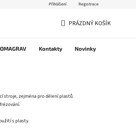
Přihlášení
Registrace
PRÁZDNÝ KOŠÍK
NÁKUPNÍ
KOŠÍK
e COMAGRAV
Kontakty
Novinky
cí stroje, zejména pro dělení plastů.
 frézování.
žití s plasty.