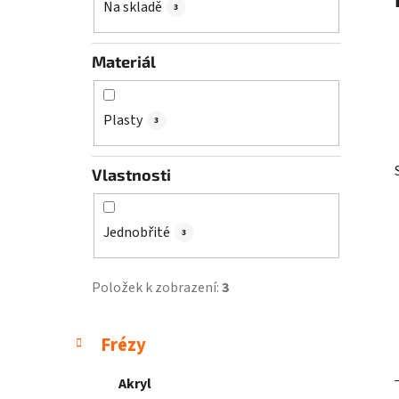
Na skladě
3
p
a
Materiál
n
e
l
Plasty
3
Vlastnosti
Jednobřité
3
Položek k zobrazení:
3
K
Přeskočit
Frézy
a
kategorie
t
Akryl
e