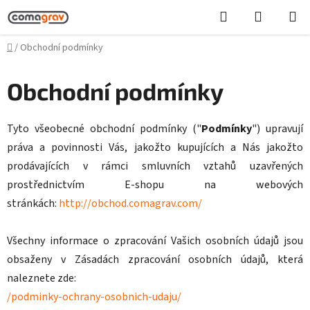
Přejít
Hledat
NÁKUPN
na
KOŠÍK
obsah
Domů
/
Obchodní podmínky
Obchodní podmínky
Tyto všeobecné obchodní podmínky ("
Podmínky
") upravují
práva a povinnosti Vás, jakožto kupujících a Nás jakožto
prodávajících v rámci smluvních vztahů uzavřených
prostřednictvím E-shopu na webových
stránkách:
http://obchod.comagrav.com/
Všechny informace o zpracování Vašich osobních údajů jsou
obsaženy v Zásadách zpracování osobních údajů, která
naleznete zde:
/podminky-ochrany-osobnich-udaju/