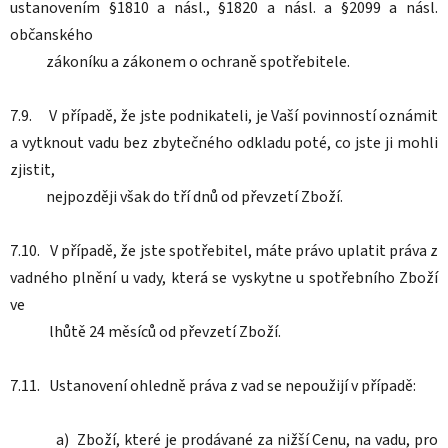
ustanovením §1810 a násl., §1820 a násl. a §2099 a násl.
občanského
zákoníku a zákonem o ochraně spotřebitele.
7.9. V případě, že jste podnikateli, je Vaší povinností oznámit
a vytknout vadu bez zbytečného odkladu poté, co jste ji mohli
zjistit,
nejpozději však do tří dnů od převzetí Zboží.
7.10. V případě, že jste spotřebitel, máte právo uplatit práva z
vadného plnění u vady, která se vyskytne u spotřebního Zboží
ve
lhůtě 24 měsíců od převzetí Zboží.
7.11. Ustanovení ohledně práva z vad se nepoužijí v případě:
a) Zboží, které je prodávané za nižší Cenu, na vadu, pro