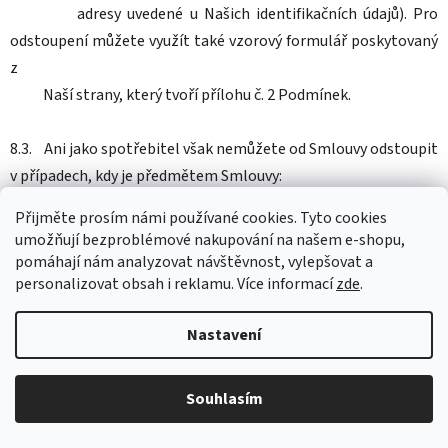
adresy uvedené u Našich identifikačních údajů). Pro
odstoupení můžete využít také vzorový formulář poskytovaný
z
Naší strany, který tvoří přílohu č. 2 Podmínek.
8.3. Ani jako spotřebitel však nemůžete od Smlouvy odstoupit
v případech, kdy je předmětem Smlouvy:
Přijměte prosím námi používané cookies.
Tyto
cookies
a) Zboží, které bylo upraveno podle Vašeho přání nebo
umožňují
bezproblémové
nakupování na
naš
em e-shopu
,
pro Vaši osobu;
pomáhají nám
analyzovat návštěvnost,
vylepšovat a
personalizovat
obsah i
reklamu.
Více informací
zde
.
b) Zboží v uzavřeném obalu, které bylo z obalu vyňato
Nastavení
bude individuálně posouzeno, zda bylo použito nebo ne;
c) dodávka zvukové nebo obrazové nahrávky nebo
Souhlasím
počítačového programu, pokud došlo k porušení původní
balení;