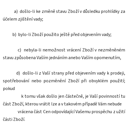
a) došlo-li ke změně stavu Zboží v důsledku prohlídky za
účelem zjištění vady;
b) bylo-li Zboží použito ještě před objevením vady;
c) nebyla-li nemožnost vrácení Zboží v nezměněném
stavu způsobena Vaším jednáním anebo Vaším opomenutím,
d) došlo-li z Vaší strany před objevením vady k prodeji,
spotřebování nebo pozměnění Zboží při obvyklém použití;
pokud
k tomu však došlo jen částečně, je Vaší povinností tu
část Zboží, kterou vrátit lze a v takovém případě Vám nebude
vrácena část Cen odpovídající Vašemu prospěchu z užití
části Zboží.