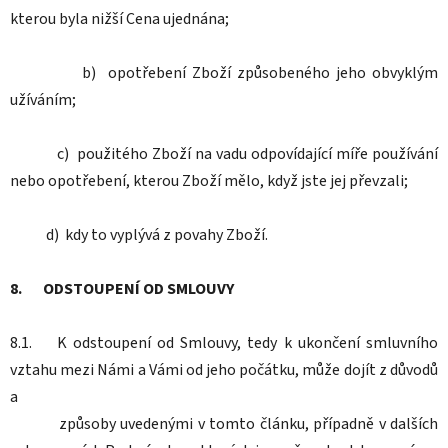
kterou byla nižší Cena ujednána;
b) opotřebení Zboží způsobeného jeho obvyklým
užíváním;
c) použitého Zboží na vadu odpovídající míře používání
nebo opotřebení, kterou Zboží mělo, když jste jej převzali;
d) kdy to vyplývá z povahy Zboží.
8. ODSTOUPENÍ OD SMLOUVY
8.1. K odstoupení od Smlouvy, tedy k ukončení smluvního
vztahu mezi Námi a Vámi od jeho počátku, může dojít z důvodů
a
způsoby uvedenými v tomto článku, případně v dalších