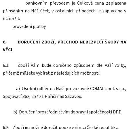
bankovním převodem je Celková cena zaplacena
připsáním na Náš účet, v ostatních případech je zaplacena v
okamžik
provedení platby.
6. DORUČENÍ ZBOŽÍ, PŘECHOD NEBEZPEČÍ ŠKODY NA
VĚCI
6.1. Zboží Vám bude doručeno způsobem dle Vaší volby,
přičemž můžete vybírat z následujících možností:
a) Osobní odběr na Naší provozovně COMAC spol. s r.o.,
Spojovací 362, 257 21 Poříčí nad Sázavou.
b) Doručení prostřednictvím dopravní společnosti DPD.
6.2. Zboží je možné doručit pouze v rámci České republiky.