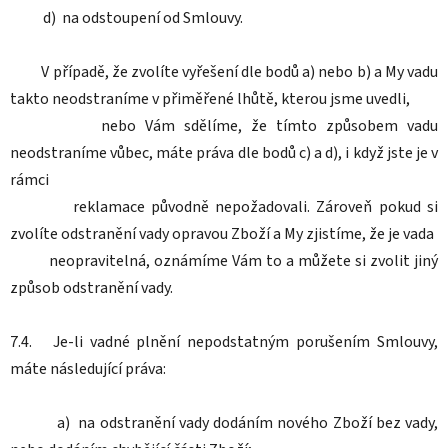
d) na odstoupení od Smlouvy.
V případě, že zvolíte vyřešení dle bodů a) nebo b) a My vadu
takto neodstraníme v přiměřené lhůtě, kterou jsme uvedli,
nebo Vám sdělíme, že tímto způsobem vadu
neodstraníme vůbec, máte práva dle bodů c) a d), i když jste je v
rámci
reklamace původně nepožadovali. Zároveň pokud si
zvolíte odstranění vady opravou Zboží a My zjistíme, že je vada
neopravitelná, oznámíme Vám to a můžete si zvolit jiný
způsob odstranění vady.
7.4. Je-li vadné plnění nepodstatným porušením Smlouvy,
máte následující práva:
a) na odstranění vady dodáním nového Zboží bez vady,