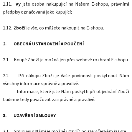
1.11.
Vy
jste osoba nakupující na Našem E-shopu, právními
předpisy označovaná jako kupující;
1.12.
Zboží
je vše, co můžete nakoupit na E-shopu.
2. OBECNÁ USTANOVENÍ A POUČENÍ
2.1. Koupě Zboží je možná jen přes webové rozhraní E-shopu.
2.2. Při nákupu Zboží je Vaše povinnost poskytnout Nám
všechny informace správně a pravdivě.
Informace, které jste Nám poskytli při objednání Zboží
budeme tedy považovat za správné a pravdivé.
3. UZAVŘENÍ SMLOUVY
3.1. Smlouvu s Námi je možné uzavřít pouze v českém jazyce.