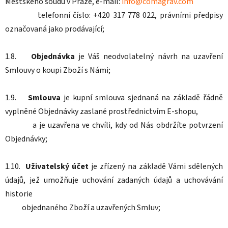
Městského soudu v Praze, e-mail:
info@comagrav.com
telefonní číslo: +420 317 778 022, právními předpisy
označovaná jako prodávající;
1.8.
Objednávka
je Váš neodvolatelný návrh na uzavření
Smlouvy o koupi Zboží s Námi;
1.9.
Smlouva
je kupní smlouva sjednaná na základě řádně
vyplněné Objednávky zaslané prostřednictvím E-shopu,
a je uzavřena ve chvíli, kdy od Nás obdržíte potvrzení
Objednávky;
1.10.
Uživatelský účet
je zřízený na základě Vámi sdělených
údajů, jež umožňuje uchování zadaných údajů a uchovávání
historie
objednaného Zboží a uzavřených Smluv;