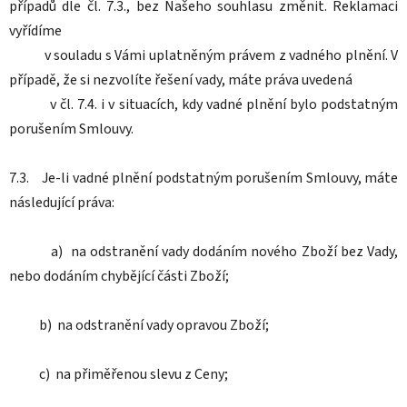
případů dle čl. 7.3., bez Našeho souhlasu změnit. Reklamaci
vyřídíme
v souladu s Vámi uplatněným právem z vadného plnění. V
případě, že si nezvolíte řešení vady, máte práva uvedená
v čl. 7.4. i v situacích, kdy vadné plnění bylo podstatným
porušením Smlouvy.
7.3. Je-li vadné plnění podstatným porušením Smlouvy, máte
následující práva:
a) na odstranění vady dodáním nového Zboží bez Vady,
nebo dodáním chybějící části Zboží;
b) na odstranění vady opravou Zboží;
c) na přiměřenou slevu z Ceny;