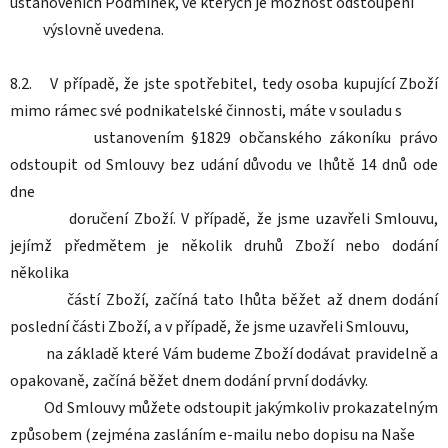
ustanoveních Podmínek, ve kterých je možnost odstoupení
výslovně uvedena.
8.2. V případě, že jste spotřebitel, tedy osoba kupující Zboží
mimo rámec své podnikatelské činnosti, máte v souladu s
ustanovením §1829 občanského zákoníku právo
odstoupit od Smlouvy bez udání důvodu ve lhůtě 14 dnů ode
dne
doručení Zboží. V případě, že jsme uzavřeli Smlouvu,
jejímž předmětem je několik druhů Zboží nebo dodání
několika
částí Zboží, začíná tato lhůta běžet až dnem dodání
poslední části Zboží, a v případě, že jsme uzavřeli Smlouvu,
na základě které Vám budeme Zboží dodávat pravidelně a
opakovaně, začíná běžet dnem dodání první dodávky.
Od Smlouvy můžete odstoupit jakýmkoliv prokazatelným
způsobem (zejména zasláním e-mailu nebo dopisu na Naše