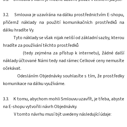
3.2. Smlouva je uzavírána na dálku prostřednictvím E-shopu,
přičemž náklady na použití komunikačních prostředků na
dálku hradíte Vy.
Tyto náklady se však nijak neliší od základní sazby, kterou
hradíte za používání těchto prostředků
(tedy zejména za přístup k internetu), žádné další
náklady účtované Námi tedy nad rámec Celkové ceny nemusíte
očekávat.
Odesláním Objednávky souhlasíte s tím, že prostředky
komunikace na dálku využíváme.
3.3. K tomu, abychom mohli Smlouvu uzavřít, je třeba, abyste
na E-shopu vytvořili návrh Objednávky.
V tomto návrhu musí být uvedeny následující údaje: