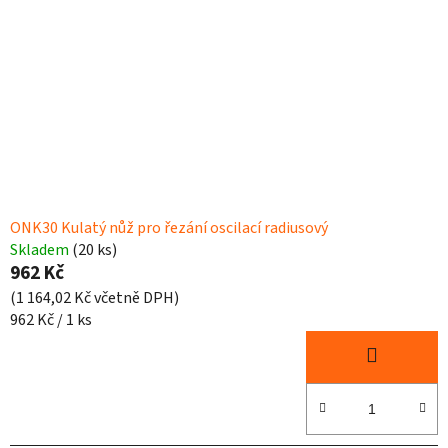
ONK30 Kulatý nůž pro řezání oscilací radiusový
Skladem
(20 ks)
962 Kč
(1 164,02 Kč včetně DPH)
Měrná
962 Kč / 1 ks
cena: