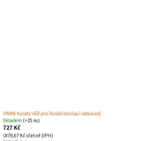
V
ý
p
i
s
p
r
o
d
u
k
t
ů
ONK6 Kulatý nůž pro řezání oscilací radiusový
Skladem
(>25 ks)
727 Kč
(879,67 Kč včetně DPH)