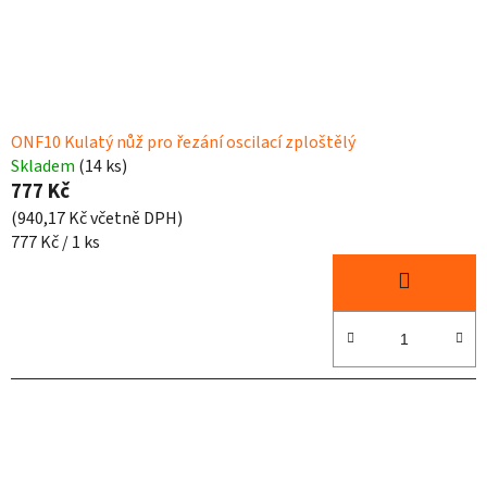
ONF10 Kulatý nůž pro řezání oscilací zploštělý
Skladem
(14 ks)
777 Kč
(940,17 Kč včetně DPH)
Měrná
777 Kč / 1 ks
cena: