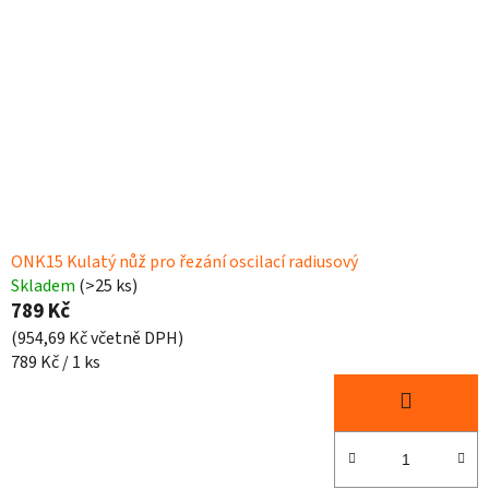
ONK15 Kulatý nůž pro řezání oscilací radiusový
Skladem
(>25 ks)
789 Kč
(954,69 Kč včetně DPH)
Měrná
789 Kč / 1 ks
cena: