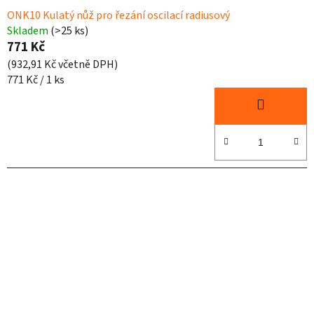
ONK10 Kulatý nůž pro řezání oscilací radiusový
Skladem
(>25 ks)
771 Kč
(932,91 Kč včetně DPH)
Měrná
771 Kč / 1 ks
cena: