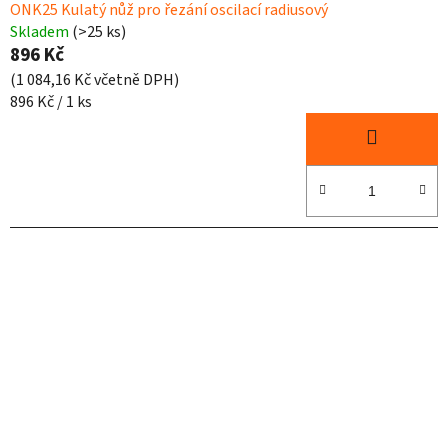
ONK25 Kulatý nůž pro řezání oscilací radiusový
Skladem
(>25 ks)
896 Kč
(1 084,16 Kč včetně DPH)
Měrná
896 Kč / 1 ks
cena: