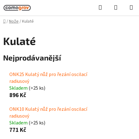
Přejít
Hledat
NÁKUPN
na
KOŠÍK
obsah
Domů
/
Nože
/
Kulaté
Kulaté
Nejprodávanější
ONK25 Kulatý nůž pro řezání oscilací
radiusový
Skladem
(>25 ks)
896 Kč
ONK10 Kulatý nůž pro řezání oscilací
radiusový
Skladem
(>25 ks)
771 Kč