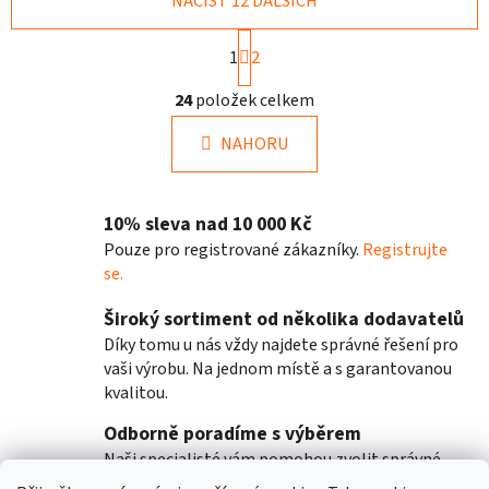
NAČÍST 12 DALŠÍCH
S
1
2
t
r
O
24
položek celkem
á
v
n
l
k
NAHORU
á
o
d
v
a
á
10% sleva nad 10 000 Kč
n
c
í
í
Pouze pro registrované zákazníky.
Registrujte
p
se.
r
Široký sortiment od několika dodavatelů
v
Díky tomu u nás vždy najdete správné řešení pro
k
vaši výrobu. Na jednom místě a s garantovanou
y
kvalitou.
v
ý
Odborně poradíme s výběrem
p
Naši specialisté vám pomohou zvolit správné
i
řešení přesně podle vaší aplikace, materiálu a