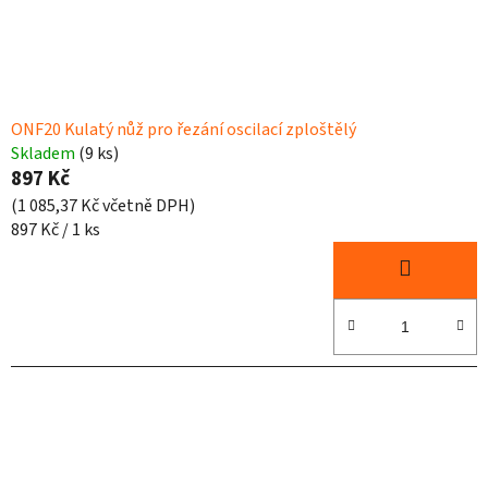
ONF20 Kulatý nůž pro řezání oscilací zploštělý
Skladem
(9 ks)
897 Kč
(1 085,37 Kč včetně DPH)
Měrná
897 Kč / 1 ks
cena: