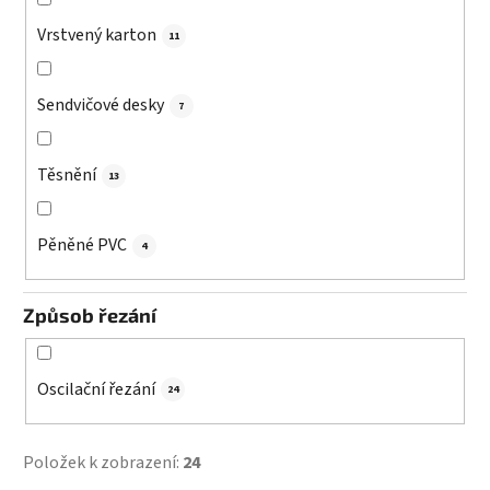
Vrstvený karton
11
Sendvičové desky
7
Těsnění
13
Pěněné PVC
4
Způsob řezání
Oscilační řezání
24
Položek k zobrazení:
24