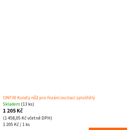
ONF30 Kulatý nůž pro řezání oscilací zploštělý
Skladem
(13 ks)
1 205 Kč
(1 458,05 Kč včetně DPH)
Měrná
1 205 Kč / 1 ks