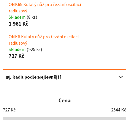
ONK65 Kulatý nůž pro řezání oscilací
radiusový
Skladem
(8 ks)
1 961 Kč
ONK6 Kulatý nůž pro řezání oscilací
radiusový
Skladem
(>25 ks)
727 Kč
Ř
Řadit podle:
Nejlevnější
a
z
e
Cena
n
í
727
Kč
2544
Kč
p
r