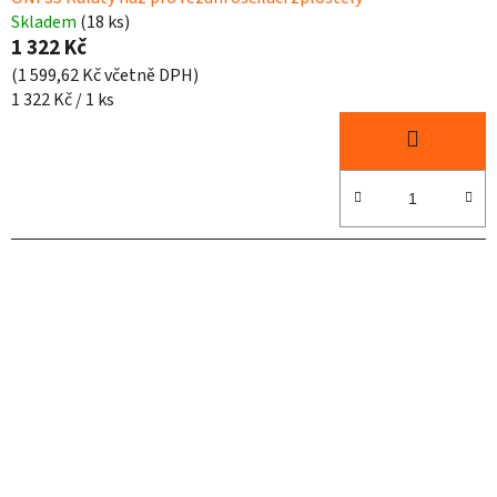
Skladem
(18 ks)
1 322 Kč
(1 599,62 Kč včetně DPH)
Měrná
1 322 Kč / 1 ks
cena: