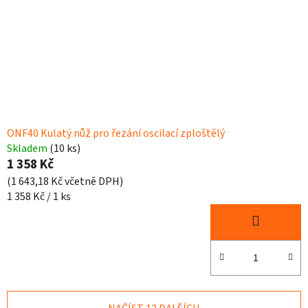
ONF40 Kulatý nůž pro řezání oscilací zploštělý
Skladem
(10 ks)
1 358 Kč
(1 643,18 Kč včetně DPH)
Měrná
1 358 Kč / 1 ks
cena: