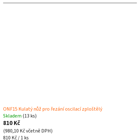
ONF15 Kulatý nůž pro řezání oscilací zploštělý
Skladem
(13 ks)
810 Kč
(980,10 Kč včetně DPH)
Měrná
810 Kč / 1 ks