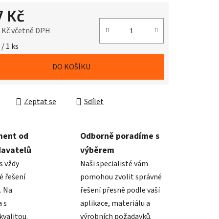
7 Kč
7 Kč včetně DPH
cena:
 / 1 ks
DO KOŠÍKU
Zeptat se
Sdílet
ment od
Odborně poradíme s
davatelů
výběrem
s vždy
Naši specialisté vám
é řešení
pomohou zvolit správné
. Na
řešení přesně podle vaší
 s
aplikace, materiálu a
valitou.
výrobních požadavků.