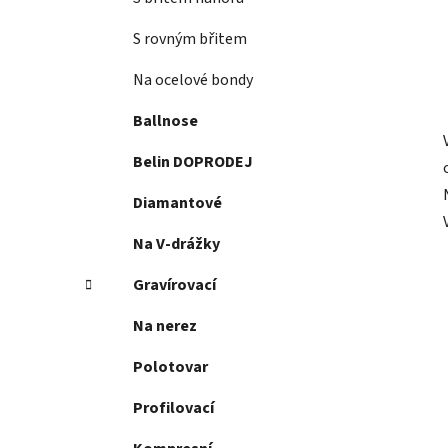
S rovným břitem
Na ocelové bondy
Ballnose
Belin DOPRODEJ
Diamantové
Na V-drážky
Gravírovací
Na nerez
Polotovar
Profilovací