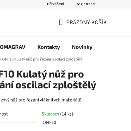
Přihlášení
Registrace
PRÁZDNÝ KOŠÍK
NÁKUPNÍ
KOŠÍK
e COMAGRAV
Kontakty
Novinky
/
ONF10 Kulatý nůž pro řezání oscilací zploštělý
10 Kulatý nůž pro
ání oscilací zploštělý
vový nůž pro řezání vláknitých materiálů.
nost
Skladem
(14 ks)
ONF10