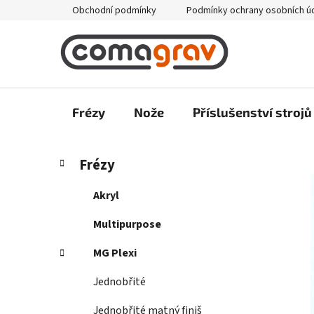
Přejít
Obchodní podmínky
Podmínky ochrany osobních ú
na
obsah
Frézy
Nože
Příslušenství strojů
P
K
Přeskočit
Frézy
a
kategorie
o
t
s
Akryl
e
t
g
Multipurpose
r
o
a
r
MG Plexi
i
n
e
Jednobřité
n
í
Jednobřité matný finiš