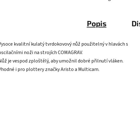
Popis
Di
Vysoce kvalitní kulatý tvrdokovový nůž použitelný v hlavách s
oscilačními noži na strojích COMAGRAV.
Nůž je vespod zploštělý, aby umožnil dobré přilnutí vláken.
Vhodné i pro plottery značky Aristo a Multicam.