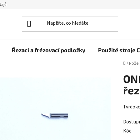
dajů
Řezací a frézovací podložky
Použité stroj
Domů
/
Nože
ONF
řez
Tvrdoko
Dostup
Kód: