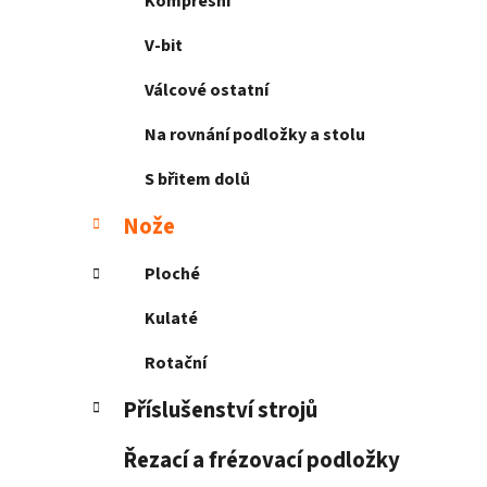
Kompresní
V-bit
Válcové ostatní
Na rovnání podložky a stolu
S břitem dolů
Nože
Ploché
Kulaté
Rotační
Příslušenství strojů
Řezací a frézovací podložky