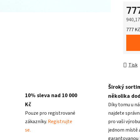
77
940,1
Měrná 
777 Kč
Tisk
Široký sorti
10% sleva nad 10 000
několika do
Kč
Díky tomu u ná
Pouze pro registrované
najdete správn
zákazníky.
Registrujte
pro vaši výrobu
se.
jednom místě a
garantovanou k