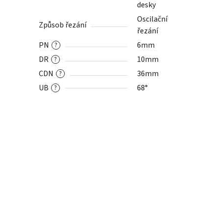
desky
Oscilační
Způsob řezání
řezání
PN
6mm
?
DR
10mm
?
CDN
36mm
?
UB
68°
?