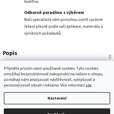
kvalitou.
Odborně poradíme s výběrem
Naši specialisté vám pomohou zvolit správné
řešení přesně podle vaší aplikace, materiálu a
výrobních požadavků.
Popis
Diskuze
Přijměte prosím námi používané cookies.
Tyto
cookies
umožňují
bezproblémové
nakupování na
naš
em e-shopu
,
pomáhají nám
analyzovat návštěvnost,
vylepšovat a
Z
personalizovat
obsah i
reklamu.
Více informací
zde
.
á
p
Nastavení
a
t
Vytvořil Shoptet