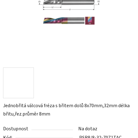
Jednobřitá válcová fréza s břitem dolů 8x70mm,32mm délka
břitu,řez.průměr 8mm
Dostupnost
Na dotaz
Kód:
PSR8/8-32-70Z1TAC