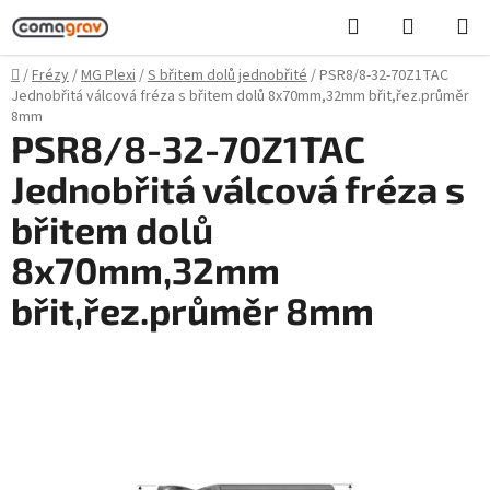
Přejít
Hledat
NÁKUPN
na
KOŠÍK
obsah
Domů
/
Frézy
/
MG Plexi
/
S břitem dolů jednobřité
/
PSR8/8-32-70Z1TAC
Jednobřitá válcová fréza s břitem dolů 8x70mm,32mm břit,řez.průměr
8mm
PSR8/8-32-70Z1TAC
Jednobřitá válcová fréza s
břitem dolů
8x70mm,32mm
břit,řez.průměr 8mm