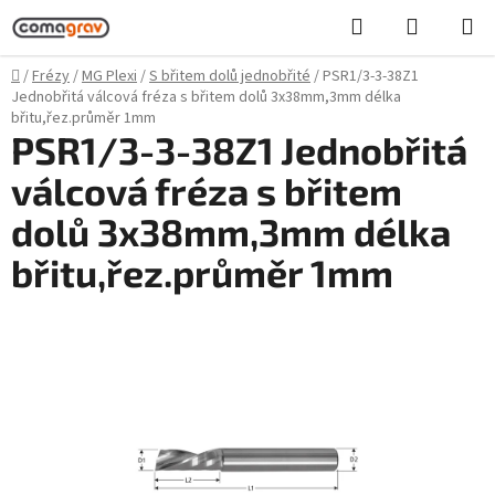
Přejít
Hledat
NÁKUPN
na
KOŠÍK
obsah
Domů
/
Frézy
/
MG Plexi
/
S břitem dolů jednobřité
/
PSR1/3-3-38Z1
Jednobřitá válcová fréza s břitem dolů 3x38mm,3mm délka
břitu,řez.průměr 1mm
PSR1/3-3-38Z1 Jednobřitá
válcová fréza s břitem
dolů 3x38mm,3mm délka
břitu,řez.průměr 1mm