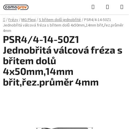
Přejít
Hledat
NÁKUPN
na
KOŠÍK
obsah
Domů
/
Frézy
/
MG Plexi
/
S břitem dolů jednobřité
/
PSR4/4-14-50Z1
Jednobřitá válcová fréza s břitem dolů 4x50mm,14mm břit,řez.průměr
4mm
PSR4/4-14-50Z1
Jednobřitá válcová fréza s
břitem dolů
4x50mm,14mm
břit,řez.průměr 4mm