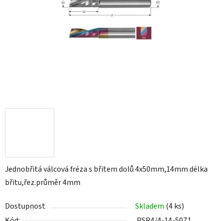
Jednobřitá válcová fréza s břitem dolů 4x50mm,14mm délka
břitu,řez.průměr 4mm
Dostupnost
Skladem
(4 ks)
Kód:
PSR4/4-14-50Z1