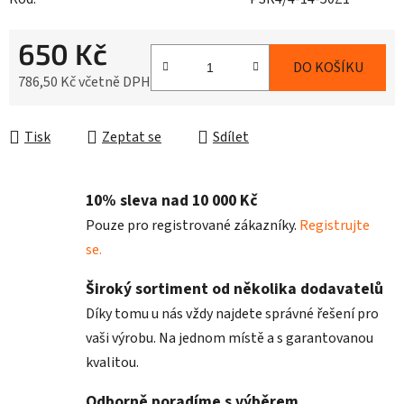
650 Kč
DO KOŠÍKU
786,50 Kč včetně DPH
Měrná cena:
Tisk
Zeptat se
Sdílet
10% sleva nad 10 000 Kč
Pouze pro registrované zákazníky.
Registrujte
se.
Široký sortiment od několika dodavatelů
Díky tomu u nás vždy najdete správné řešení pro
vaši výrobu. Na jednom místě a s garantovanou
kvalitou.
Odborně poradíme s výběrem