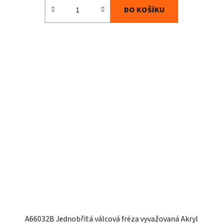
DO KOŠÍKU
A66032B Jednobřitá válcová fréza vyvažovaná Akryl