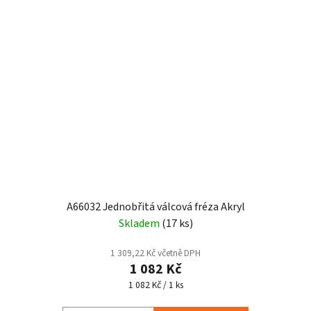
A66032 Jednobřitá válcová fréza Akryl
Skladem
(17 ks)
1 309,22 Kč včetně DPH
1 082 Kč
Měrná
1 082 Kč / 1 ks
cena: