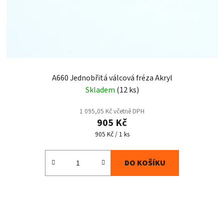
A660 Jednobřitá válcová fréza Akryl
Skladem
(12 ks)
1 095,05 Kč včetně DPH
905 Kč
Měrná
905 Kč / 1 ks
cena:
DO KOŠÍKU