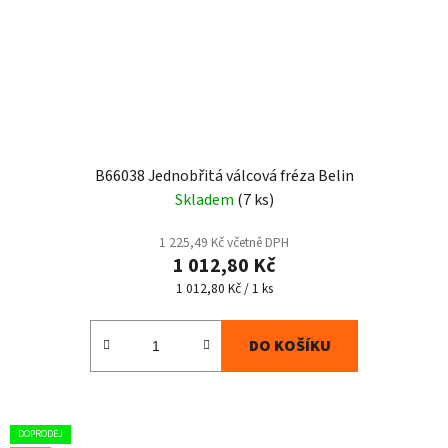
B66038 Jednobřitá válcová fréza Belin
Skladem
(7 ks)
1 225,49 Kč včetně DPH
1 012,80 Kč
Měrná
1 012,80 Kč / 1 ks
cena:
DO KOŠÍKU
DOPRODEJ