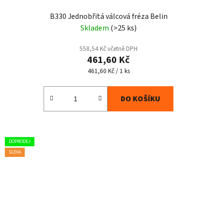
B330 Jednobřitá válcová fréza Belin
Skladem
(>25 ks)
558,54 Kč včetně DPH
461,60 Kč
Měrná
461,60 Kč / 1 ks
cena:
DO KOŠÍKU
DOPRODEJ
SLEVA