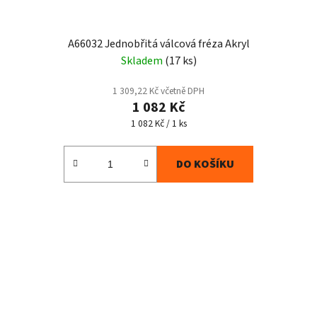
A66032 Jednobřitá válcová fréza Akryl
Skladem
(17 ks)
1 309,22 Kč včetně DPH
1 082 Kč
Měrná
1 082 Kč / 1 ks
cena:
DO KOŠÍKU