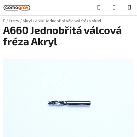
Přejít
Hledat
NÁKUPN
na
KOŠÍK
obsah
Domů
/
Frézy
/
Akryl
/
A660 Jednobřitá válcová fréza Akryl
A660 Jednobřitá válcová
fréza Akryl