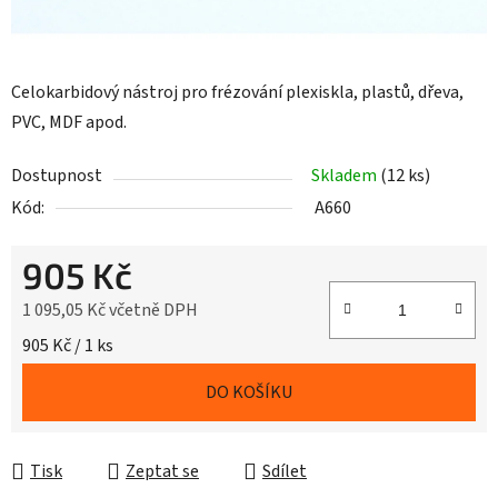
Celokarbidový nástroj pro frézování plexiskla, plastů, dřeva,
PVC, MDF apod.
Dostupnost
Skladem
(12 ks)
Kód:
A660
905 Kč
1 095,05 Kč včetně DPH
Měrná cena:
905 Kč / 1 ks
DO KOŠÍKU
Tisk
Zeptat se
Sdílet