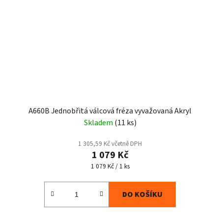
A660B Jednobřitá válcová fréza vyvažovaná Akryl
Skladem
(11 ks)
1 305,59 Kč včetně DPH
1 079 Kč
Měrná
1 079 Kč / 1 ks
cena:
DO KOŠÍKU