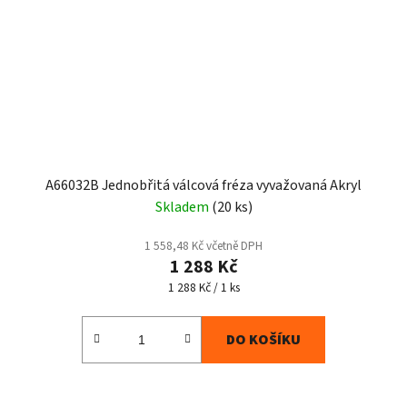
A66032B Jednobřitá válcová fréza vyvažovaná Akryl
Skladem
(20 ks)
1 558,48 Kč včetně DPH
1 288 Kč
Měrná
1 288 Kč / 1 ks
cena:
DO KOŠÍKU