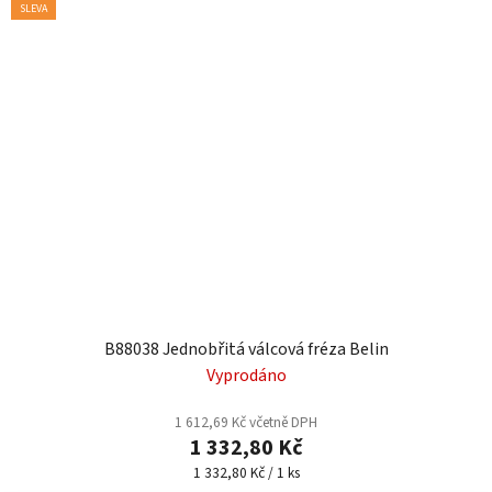
SLEVA
B88038 Jednobřitá válcová fréza Belin
Vyprodáno
1 612,69 Kč včetně DPH
1 332,80 Kč
Měrná
1 332,80 Kč / 1 ks
cena: