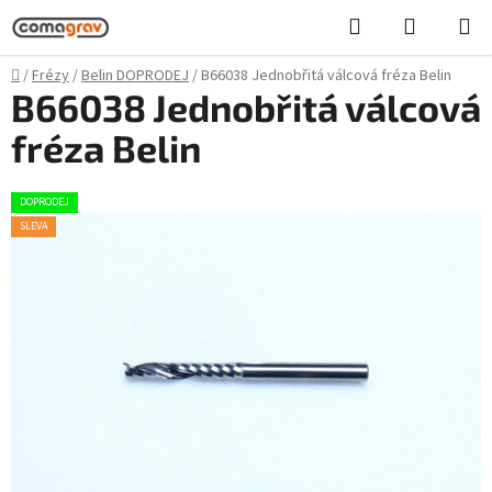
Přejít
Hledat
NÁKUPN
na
KOŠÍK
obsah
Domů
/
Frézy
/
Belin DOPRODEJ
/
B66038 Jednobřitá válcová fréza Belin
B66038 Jednobřitá válcová
fréza Belin
DOPRODEJ
SLEVA