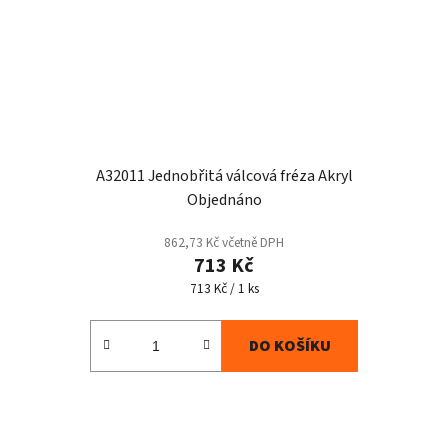
A32011 Jednobřitá válcová fréza Akryl
Objednáno
862,73 Kč včetně DPH
713 Kč
Měrná
713 Kč / 1 ks
cena:
DO KOŠÍKU