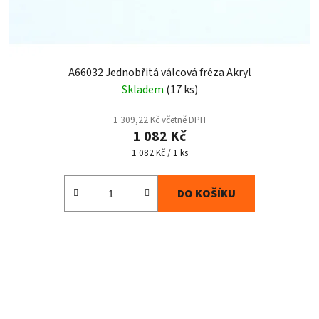
A66032 Jednobřitá válcová fréza Akryl
Skladem
(17 ks)
1 309,22 Kč včetně DPH
1 082 Kč
Měrná
1 082 Kč / 1 ks
cena:
DO KOŠÍKU