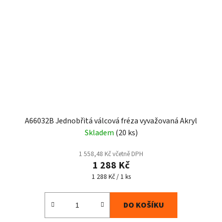
A66032B Jednobřitá válcová fréza vyvažovaná Akryl
Skladem
(20 ks)
1 558,48 Kč včetně DPH
1 288 Kč
Měrná
1 288 Kč / 1 ks
cena:
DO KOŠÍKU