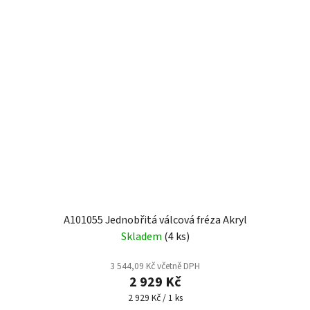
A101055 Jednobřitá válcová fréza Akryl
Skladem
(4 ks)
3 544,09 Kč včetně DPH
2 929 Kč
Měrná
2 929 Kč / 1 ks
cena: