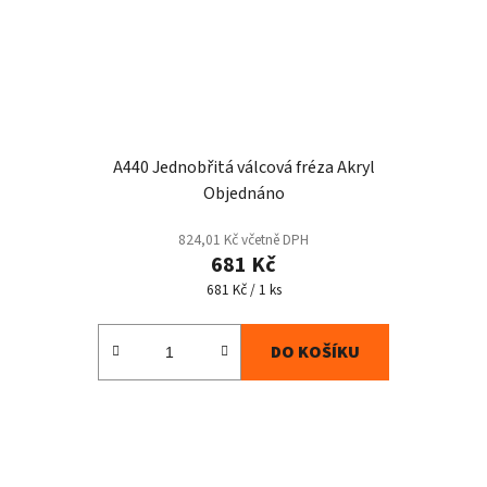
A440 Jednobřitá válcová fréza Akryl
Objednáno
824,01 Kč včetně DPH
681 Kč
Měrná
681 Kč / 1 ks
cena:
DO KOŠÍKU