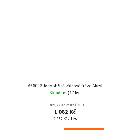
A66032 Jednobřitá válcová fréza Akryl
Skladem
(17 ks)
1 309,22 Kč včetně DPH
1 082 Kč
Měrná
1 082 Kč / 1 ks
cena: