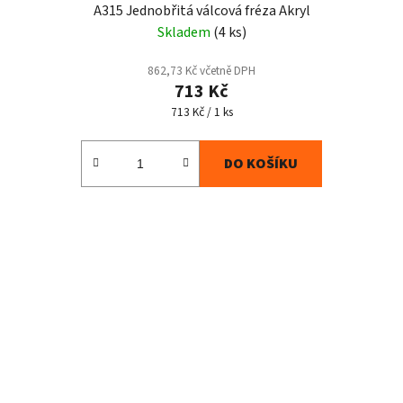
A315 Jednobřitá válcová fréza Akryl
Skladem
(4 ks)
862,73 Kč včetně DPH
713 Kč
Měrná
713 Kč / 1 ks
cena:
DO KOŠÍKU