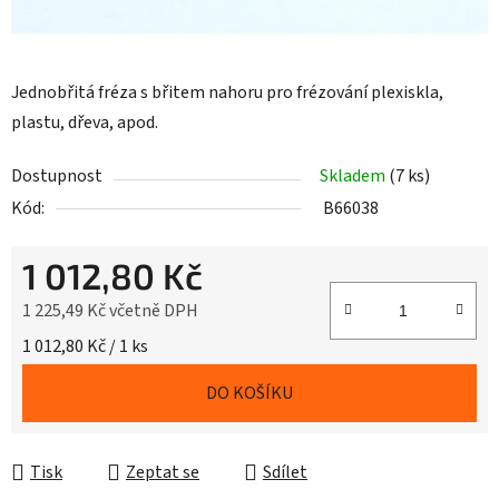
Jednobřitá fréza s břitem nahoru pro frézování plexiskla,
plastu, dřeva, apod.
Dostupnost
Skladem
(7 ks)
Kód:
B66038
1 012,80 Kč
1 225,49 Kč včetně DPH
Měrná cena:
1 012,80 Kč / 1 ks
DO KOŠÍKU
Tisk
Zeptat se
Sdílet