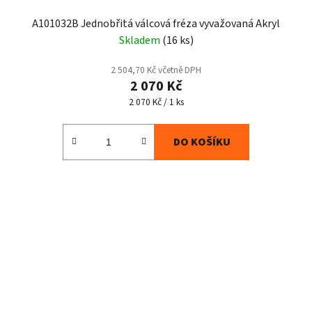
A101032B Jednobřitá válcová fréza vyvažovaná Akryl
Skladem
(16 ks)
2 504,70 Kč včetně DPH
2 070 Kč
Měrná
2 070 Kč / 1 ks
cena:
DO KOŠÍKU