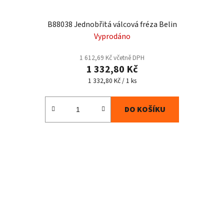
B88038 Jednobřitá válcová fréza Belin
Vyprodáno
1 612,69 Kč včetně DPH
1 332,80 Kč
Měrná
1 332,80 Kč / 1 ks
cena:
DO KOŠÍKU