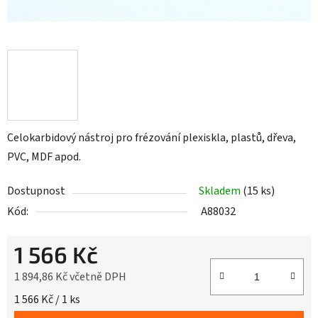
Celokarbidový nástroj pro frézování plexiskla, plastů, dřeva,
PVC, MDF apod.
Dostupnost
Skladem
(15 ks)
Kód:
A88032
1 566 Kč
1 894,86 Kč včetně DPH
Měrná cena:
1 566 Kč / 1 ks