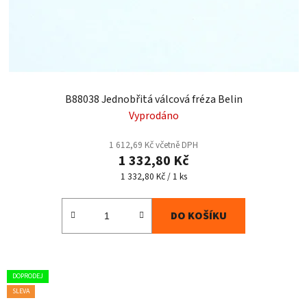
B88038 Jednobřitá válcová fréza Belin
Vyprodáno
1 612,69 Kč včetně DPH
1 332,80 Kč
Měrná
1 332,80 Kč / 1 ks
cena:
DO KOŠÍKU
DOPRODEJ
SLEVA