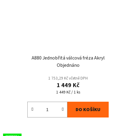
A880 Jednobřitá válcová fréza Akryl
Objednáno
1 753,29 Kč včetně DPH
1 449 Kč
Měrná
1 449 Kč / 1 ks
cena:
DO KOŠÍKU