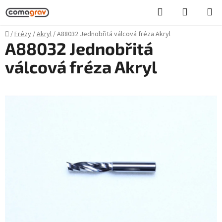
Přejít
Hledat
NÁKUPN
na
KOŠÍK
obsah
Domů
/
Frézy
/
Akryl
/
A88032 Jednobřitá válcová fréza Akryl
A88032 Jednobřitá
válcová fréza Akryl