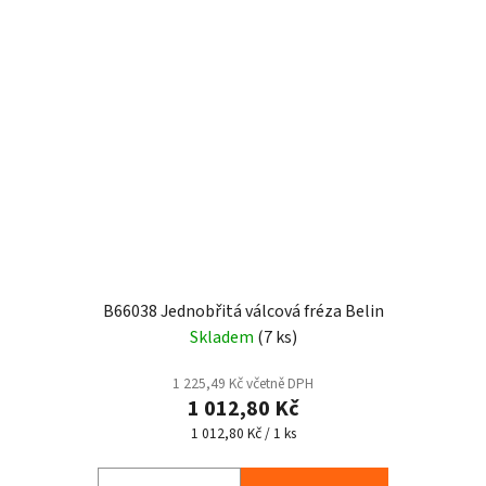
B66038 Jednobřitá válcová fréza Belin
Skladem
(7 ks)
1 225,49 Kč včetně DPH
1 012,80 Kč
Měrná
1 012,80 Kč / 1 ks
cena: