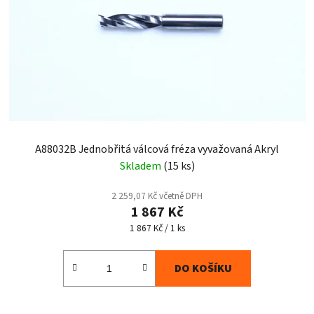
A88032B Jednobřitá válcová fréza vyvažovaná Akryl
Skladem
(15 ks)
2 259,07 Kč včetně DPH
1 867 Kč
Měrná
1 867 Kč / 1 ks
cena:
DO KOŠÍKU