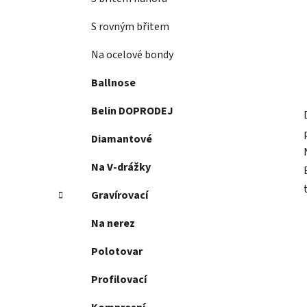
S rovným břitem
Na ocelové bondy
Ballnose
Belin DOPRODEJ
Diamantové
Na V-drážky
Gravírovací
Na nerez
Polotovar
Profilovací