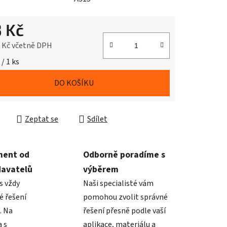
3 Kč
3 Kč včetně DPH
cena:
 / 1 ks
DO KOŠÍKU
Zeptat se
Sdílet
ment od
Odborně poradíme s
davatelů
výběrem
s vždy
Naši specialisté vám
é řešení
pomohou zvolit správné
. Na
řešení přesně podle vaší
 s
aplikace, materiálu a