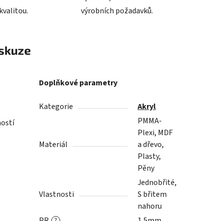
valitou.
výrobních požadavků.
skuze
Doplňkové parametry
Kategorie
Akryl
PMMA-
ností
Plexi, MDF
Materiál
a dřevo,
Plasty,
Pěny
Jednobřité,
Vlastnosti
S břitem
nahoru
PR
1,5mm
?