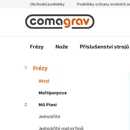
Přejít
Obchodní podmínky
Podmínky ochrany osobních ú
na
obsah
Frézy
Nože
Příslušenství strojů
P
K
Přeskočit
Frézy
a
kategorie
o
t
s
Akryl
e
t
g
Multipurpose
r
o
a
r
MG Plexi
i
n
e
Jednobřité
n
í
Jednobřité matný finiš