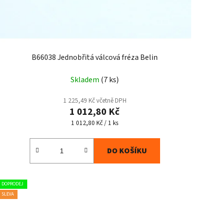
B66038 Jednobřitá válcová fréza Belin
Skladem
(7 ks)
1 225,49 Kč včetně DPH
1 012,80 Kč
Měrná
1 012,80 Kč / 1 ks
cena:
DO KOŠÍKU
DOPRODEJ
SLEVA