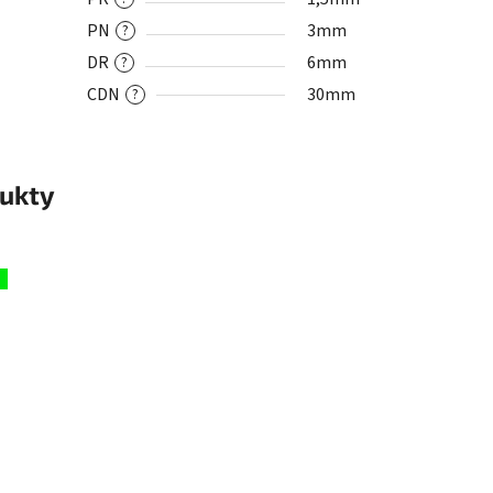
PN
3mm
?
DR
6mm
?
CDN
30mm
?
ukty