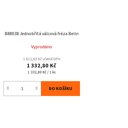
B88038 Jednobřitá válcová fréza Belin
Vyprodáno
1 612,69 Kč včetně DPH
1 332,80 Kč
Měrná
1 332,80 Kč / 1 ks
cena:
DO KOŠÍKU