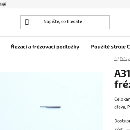
dajů
Řezací a frézovací podložky
Použité stroj
Domů
/
Frézy
A31
fré
Celokarb
dřeva, 
Dostup
Kód: