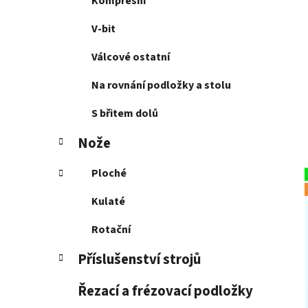
Kompresní
V-bit
Válcové ostatní
Na rovnání podložky a stolu
S břitem dolů
Nože
Ploché
Kulaté
Rotační
Příslušenství strojů
Řezací a frézovací podložky