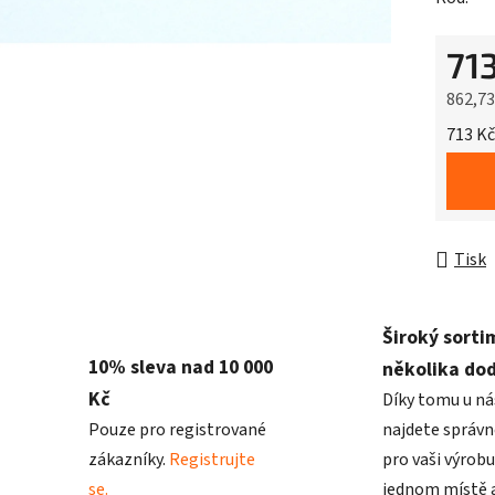
71
862,7
Měrná 
713 Kč
Tisk
Široký sorti
10% sleva nad 10 000
několika do
Kč
Díky tomu u ná
Pouze pro registrované
najdete správn
zákazníky.
Registrujte
pro vaši výrobu
se.
jednom místě a