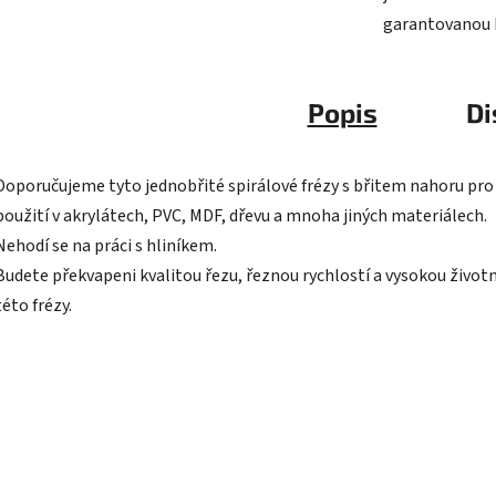
garantovanou k
Popis
Di
Doporučujeme tyto jednobřité spirálové frézy s břitem nahoru pro
použití v akrylátech, PVC, MDF, dřevu a mnoha jiných materiálech.
Nehodí se na práci s hliníkem.
Budete překvapeni kvalitou řezu, řeznou rychlostí a vysokou život
této frézy.