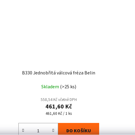
B330 Jednobřitá válcová fréza Belin
Skladem
(>25 ks)
558,54 Kč včetně DPH
461,60 Kč
Měrná
461,60 Kč / 1 ks
cena:
DO KOŠÍKU