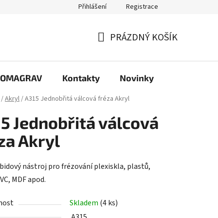
Přihlášení
Registrace
PRÁZDNÝ KOŠÍK
NÁKUPNÍ
KOŠÍK
e COMAGRAV
Kontakty
Novinky
/
Akryl
/
A315 Jednobřitá válcová fréza Akryl
5 Jednobřitá válcová
za Akryl
idový nástroj pro frézování plexiskla, plastů,
PVC, MDF apod.
nost
Skladem
(4 ks)
A315