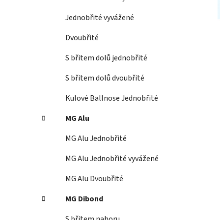
p
a
Jednobřité vyvážené
n
Dvoubřité
e
l
S břitem dolů jednobřité
S břitem dolů dvoubřité
Kulové Ballnose Jednobřité
MG Alu
MG Alu Jednobřité
MG Alu Jednobřité vyvážené
MG Alu Dvoubřité
MG Dibond
S břitem nahoru