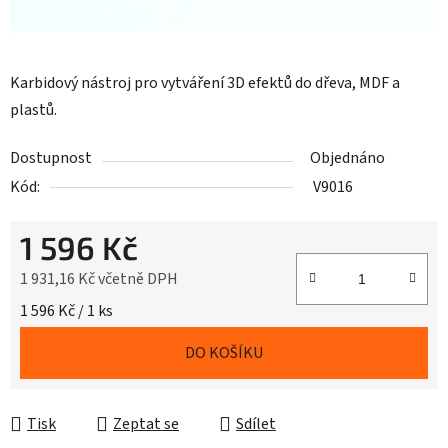
Karbidový nástroj pro vytváření 3D efektů do dřeva, MDF a
plastů.
Dostupnost
Objednáno
Kód:
V9016
1 596 Kč
1 931,16 Kč včetně DPH
Měrná cena:
1 596 Kč / 1 ks
DO KOŠÍKU
Tisk
Zeptat se
Sdílet