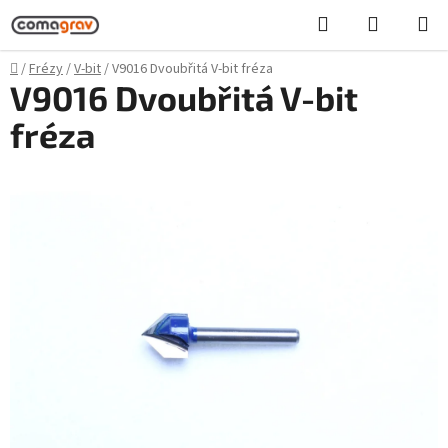
Přejít
Hledat
NÁKUPN
na
KOŠÍK
obsah
Domů
/
Frézy
/
V-bit
/
V9016 Dvoubřitá V-bit fréza
V9016 Dvoubřitá V-bit
fréza