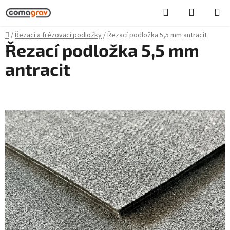
Přejít
Hledat
NÁKUPN
na
KOŠÍK
obsah
Domů
/
Řezací a frézovací podložky
/
Řezací podložka 5,5 mm antracit
Řezací podložka 5,5 mm
antracit