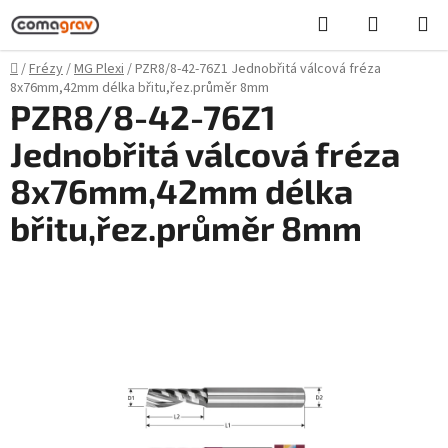
Přejít
Hledat
NÁKUPN
na
KOŠÍK
obsah
Domů
/
Frézy
/
MG Plexi
/
PZR8/8-42-76Z1 Jednobřitá válcová fréza
8x76mm,42mm délka břitu,řez.průměr 8mm
PZR8/8-42-76Z1
Jednobřitá válcová fréza
8x76mm,42mm délka
břitu,řez.průměr 8mm