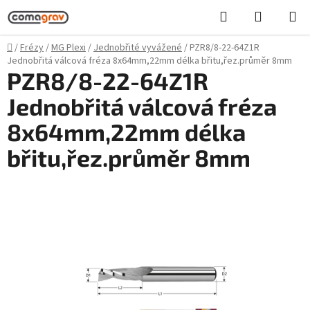
Přejít
Hledat
NÁKUPN
na
KOŠÍK
obsah
Domů
/
Frézy
/
MG Plexi
/
Jednobřité vyvážené
/
PZR8/8-22-64Z1R
Jednobřitá válcová fréza 8x64mm,22mm délka břitu,řez.průměr 8mm
PZR8/8-22-64Z1R
Jednobřitá válcová fréza
8x64mm,22mm délka
břitu,řez.průměr 8mm