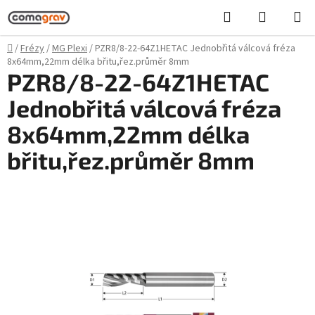
Přejít
Hledat
NÁKUPN
na
KOŠÍK
obsah
Domů
/
Frézy
/
MG Plexi
/
PZR8/8-22-64Z1HETAC Jednobřitá válcová fréza
8x64mm,22mm délka břitu,řez.průměr 8mm
PZR8/8-22-64Z1HETAC
Jednobřitá válcová fréza
8x64mm,22mm délka
břitu,řez.průměr 8mm