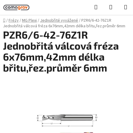
Přejít
Hledat
NÁKUPN
na
KOŠÍK
obsah
Domů
/
Frézy
/
MG Plexi
/
Jednobřité vyvážené
/
PZR6/6-42-76Z1R
Jednobřitá válcová fréza 6x76mm,42mm délka břitu,řez.průměr 6mm
PZR6/6-42-76Z1R
Jednobřitá válcová fréza
6x76mm,42mm délka
břitu,řez.průměr 6mm