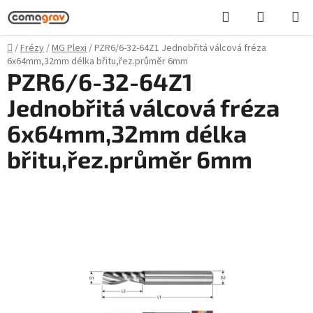
Přejít
Hledat
NÁKUPN
na
KOŠÍK
obsah
Domů
/
Frézy
/
MG Plexi
/
PZR6/6-32-64Z1 Jednobřitá válcová fréza
6x64mm,32mm délka břitu,řez.průměr 6mm
PZR6/6-32-64Z1
Jednobřitá válcová fréza
6x64mm,32mm délka
břitu,řez.průměr 6mm