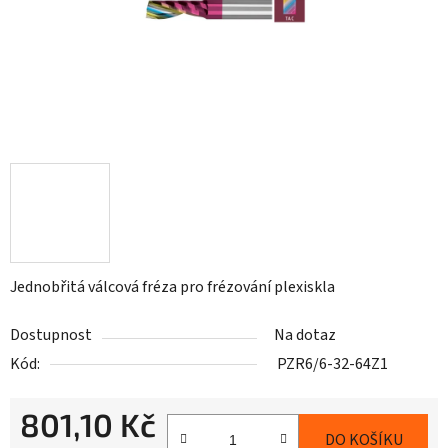
Jednobřitá válcová fréza pro frézování plexiskla
Dostupnost
Na dotaz
Kód:
PZR6/6-32-64Z1
801,10 Kč
DO KOŠÍKU