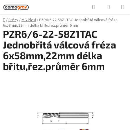
Přejít
Hledat
NÁKUPN
na
KOŠÍK
obsah
Domů
/
Frézy
/
MG Plexi
/
PZR6/6-22-58Z1TAC Jednobřitá válcová fréza
6x58mm,22mm délka břitu,řez.průměr 6mm
PZR6/6-22-58Z1TAC
Jednobřitá válcová fréza
6x58mm,22mm délka
břitu,řez.průměr 6mm