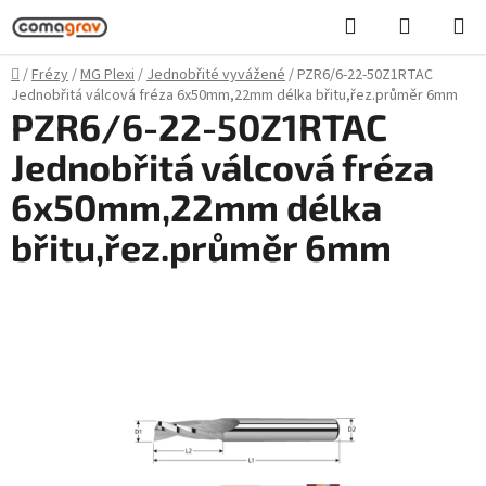
Přejít
Hledat
NÁKUPN
na
KOŠÍK
obsah
Domů
/
Frézy
/
MG Plexi
/
Jednobřité vyvážené
/
PZR6/6-22-50Z1RTAC
Jednobřitá válcová fréza 6x50mm,22mm délka břitu,řez.průměr 6mm
PZR6/6-22-50Z1RTAC
Jednobřitá válcová fréza
6x50mm,22mm délka
břitu,řez.průměr 6mm