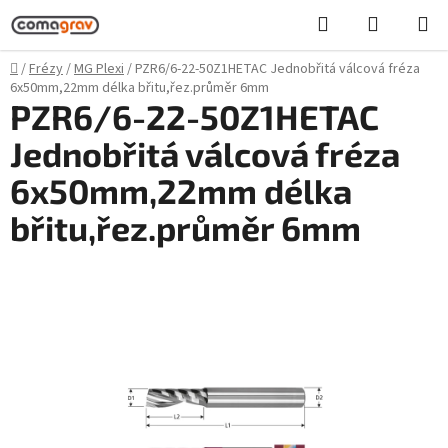
Přejít
Hledat
NÁKUPN
na
KOŠÍK
obsah
Domů
/
Frézy
/
MG Plexi
/
PZR6/6-22-50Z1HETAC Jednobřitá válcová fréza
6x50mm,22mm délka břitu,řez.průměr 6mm
PZR6/6-22-50Z1HETAC
Jednobřitá válcová fréza
6x50mm,22mm délka
břitu,řez.průměr 6mm