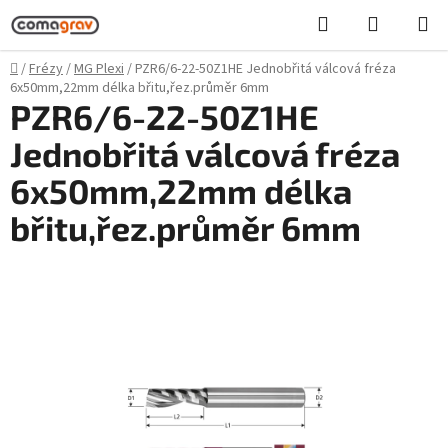
Přejít
Hledat
NÁKUPN
na
KOŠÍK
obsah
Domů
/
Frézy
/
MG Plexi
/
PZR6/6-22-50Z1HE Jednobřitá válcová fréza
6x50mm,22mm délka břitu,řez.průměr 6mm
PZR6/6-22-50Z1HE
Jednobřitá válcová fréza
6x50mm,22mm délka
břitu,řez.průměr 6mm