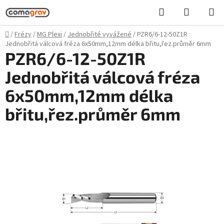
Přejít
Hledat
NÁKUPN
na
KOŠÍK
obsah
Domů
/
Frézy
/
MG Plexi
/
Jednobřité vyvážené
/
PZR6/6-12-50Z1R
Jednobřitá válcová fréza 6x50mm,12mm délka břitu,řez.průměr 6mm
PZR6/6-12-50Z1R
Jednobřitá válcová fréza
6x50mm,12mm délka
břitu,řez.průměr 6mm