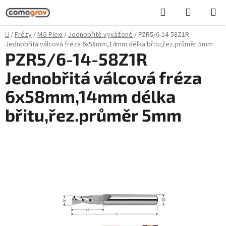
Přejít
Hledat
NÁKUPN
na
KOŠÍK
obsah
Domů
/
Frézy
/
MG Plexi
/
Jednobřité vyvážené
/
PZR5/6-14-58Z1R
Jednobřitá válcová fréza 6x58mm,14mm délka břitu,řez.průměr 5mm
PZR5/6-14-58Z1R
Jednobřitá válcová fréza
6x58mm,14mm délka
břitu,řez.průměr 5mm