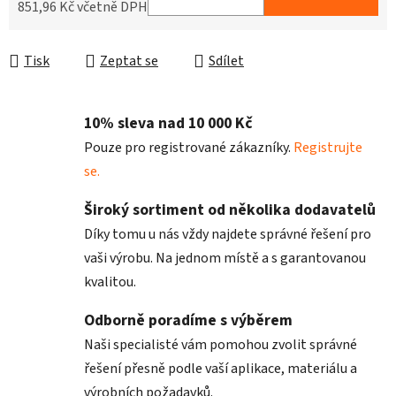
851,96 Kč včetně DPH
Měrná cena:
Tisk
Zeptat se
Sdílet
10% sleva nad 10 000 Kč
Pouze pro registrované zákazníky.
Registrujte
se.
Široký sortiment od několika dodavatelů
Díky tomu u nás vždy najdete správné řešení pro
vaši výrobu. Na jednom místě a s garantovanou
kvalitou.
Odborně poradíme s výběrem
Naši specialisté vám pomohou zvolit správné
řešení přesně podle vaší aplikace, materiálu a
výrobních požadavků.