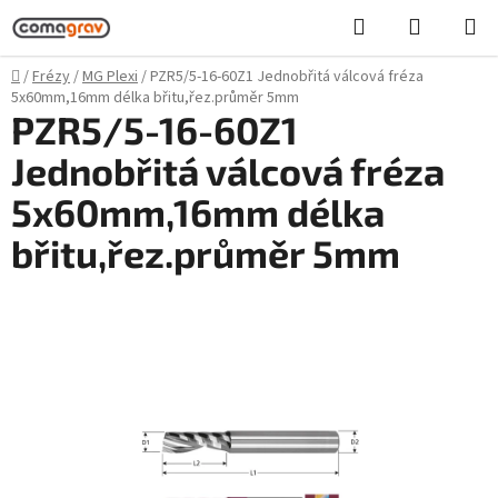
Přejít
Hledat
NÁKUPN
na
KOŠÍK
obsah
Domů
/
Frézy
/
MG Plexi
/
PZR5/5-16-60Z1 Jednobřitá válcová fréza
5x60mm,16mm délka břitu,řez.průměr 5mm
PZR5/5-16-60Z1
Jednobřitá válcová fréza
5x60mm,16mm délka
břitu,řez.průměr 5mm