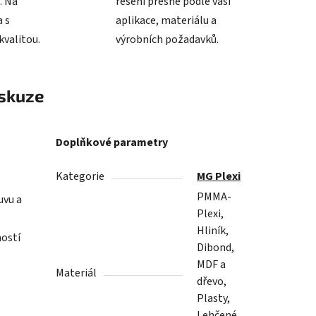
. Na
řešení přesně podle vaší
 s
aplikace, materiálu a
valitou.
výrobních požadavků.
skuze
Doplňkové parametry
Kategorie
MG Plexi
PMMA-
uvu a
Plexi,
.
Hliník,
ností
Dibond,
MDF a
Materiál
dřevo,
Plasty,
Lehčené