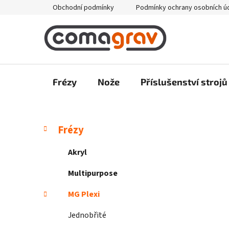
Přejít
Obchodní podmínky
Podmínky ochrany osobních ú
na
obsah
Frézy
Nože
Příslušenství strojů
P
K
Přeskočit
Frézy
a
kategorie
o
t
s
Akryl
e
t
g
Multipurpose
r
o
a
r
MG Plexi
i
n
e
Jednobřité
n