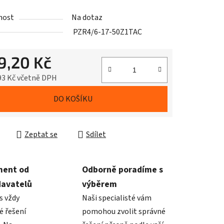
nost
Na dotaz
PZR4/6-17-50Z1TAC
9,20 Kč
93 Kč včetně DPH
cena:
DO KOŠÍKU
Zeptat se
Sdílet
ment od
Odborně poradíme s
davatelů
výběrem
s vždy
Naši specialisté vám
é řešení
pomohou zvolit správné