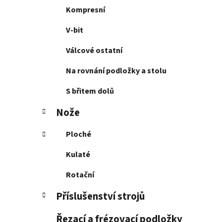
Kompresní
V-bit
Válcové ostatní
Na rovnání podložky a stolu
S břitem dolů
Nože
Ploché
Kulaté
Rotační
Příslušenství strojů
Řezací a frézovací podložky