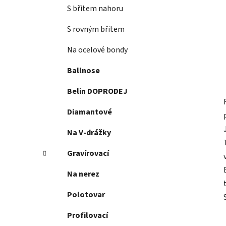
S břitem nahoru
S rovným břitem
Na ocelové bondy
Ballnose
Belin DOPRODEJ
Diamantové
Na V-drážky
Gravírovací
Na nerez
Polotovar
Profilovací