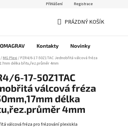
Přihlášení
Registrace
PRÁZDNÝ KOŠÍK
NÁKUPNÍ
KOŠÍK
e COMAGRAV
Kontakty
Novinky
/
MG Plexi
/
PZR4/6-17-50Z1TAC Jednobřitá válcová fréza
17mm délka břitu,řez.průměr 4mm
R4/6-17-50Z1TAC
nobřitá válcová fréza
50mm,17mm délka
tu,řez.průměr 4mm
itá válcová fréza pro frézování plexiskla