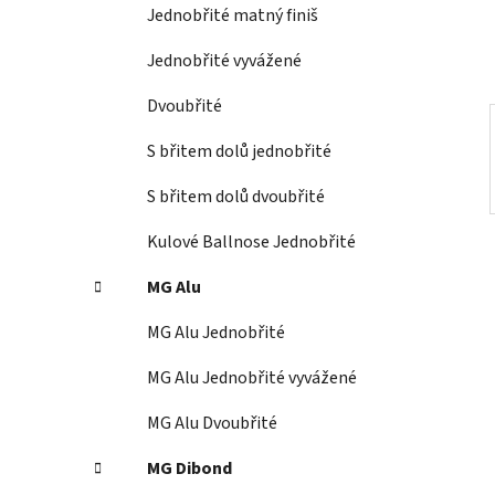
í
Jednobřité matný finiš
p
a
Jednobřité vyvážené
n
Dvoubřité
e
l
S břitem dolů jednobřité
S břitem dolů dvoubřité
Kulové Ballnose Jednobřité
MG Alu
MG Alu Jednobřité
MG Alu Jednobřité vyvážené
MG Alu Dvoubřité
MG Dibond