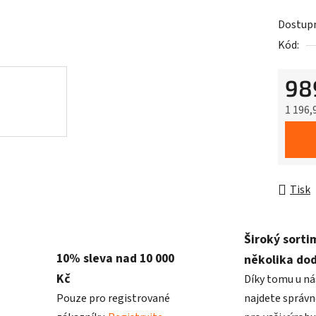
Dostup
Kód:
98
1 196,
Měrná 
Tisk
Široký sorti
10% sleva nad 10 000
několika do
Kč
Díky tomu u ná
Pouze pro registrované
najdete správn