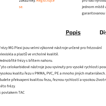
zákazníky.
Registrujte
pro vaši výrobu
se.
jednom místě a
garantovanou k
Popis
Di
Frézy MG Plexi jsou velmi výkonné nástroje určené pro frézování
plexiskla a plastů ve vrcholné kvalitě.
Jednobřité frézy s břitem nahoru.
Tyto celokarbidové nástroje jsou vyvinuty pro vysoké rychlosti pos
vysokou kvalitu řezu v PMMA, PVC, PE a mnoho jiných materiálech
Budete překvapeni kvalitou řezu, řeznou rychlostí a vysokou život
této frézy.
S povlakem TAC