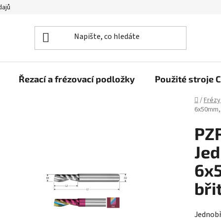
dajů
Řezací a frézovací podložky
Použité stroj
Domů
/
Frézy
6x50mm,
PZ
Jed
6x
bři
Jednobř