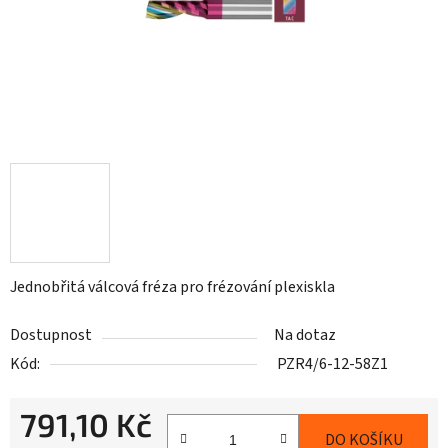
Jednobřitá válcová fréza pro frézování plexiskla
Dostupnost
Na dotaz
Kód:
PZR4/6-12-58Z1
791,10 Kč
DO KOŠÍKU