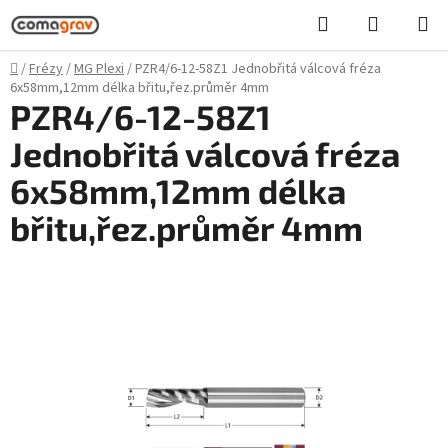
Přejít
Hledat
NÁKUPN
na
KOŠÍK
obsah
Domů
/
Frézy
/
MG Plexi
/
PZR4/6-12-58Z1 Jednobřitá válcová fréza
6x58mm,12mm délka břitu,řez.průměr 4mm
PZR4/6-12-58Z1
Jednobřitá válcová fréza
6x58mm,12mm délka
břitu,řez.průměr 4mm