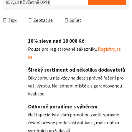
957,23 Kč včetně DPH
Měrná cena:
Tisk
Zeptat se
Sdílet
10% sleva nad 10 000 Kč
Pouze pro registrované zákazníky.
Registrujte
se.
Široký sortiment od několika dodavatelů
Díky tomu u nás vždy najdete správné řešení pro
vaši výrobu. Na jednom místě a s garantovanou
kvalitou.
Odborně poradíme s výběrem
Naši specialisté vám pomohou zvolit správné
řešení přesně podle vaší aplikace, materiálu a
výrobních požadavků.