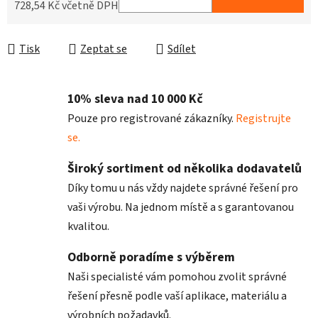
728,54 Kč včetně DPH
Měrná cena:
Tisk
Zeptat se
Sdílet
10% sleva nad 10 000 Kč
Pouze pro registrované zákazníky.
Registrujte
se.
Široký sortiment od několika dodavatelů
Díky tomu u nás vždy najdete správné řešení pro
vaši výrobu. Na jednom místě a s garantovanou
kvalitou.
Odborně poradíme s výběrem
Naši specialisté vám pomohou zvolit správné
řešení přesně podle vaší aplikace, materiálu a
výrobních požadavků.