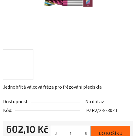
Jednobřitá válcová fréza pro frézování plexiskla
Dostupnost
Na dotaz
Kód:
PZR2/2-8-30Z1
602,10 Kč
DO KOŠÍKU