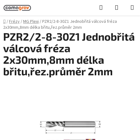
Přejít
Hledat
NÁKUPN
na
KOŠÍK
obsah
Domů
/
Frézy
/
MG Plexi
/
PZR2/2-8-30Z1 Jednobřitá válcová fréza
2x30mm,8mm délka břitu,řez.průměr 2mm
PZR2/2-8-30Z1 Jednobřitá
válcová fréza
2x30mm,8mm délka
břitu,řez.průměr 2mm