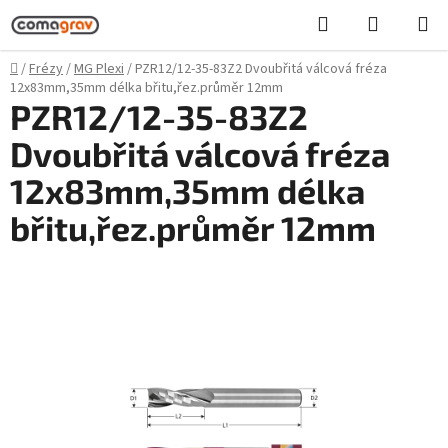
Přejít
Hledat
NÁKUPN
na
KOŠÍK
obsah
Domů
/
Frézy
/
MG Plexi
/
PZR12/12-35-83Z2 Dvoubřitá válcová fréza
12x83mm,35mm délka břitu,řez.průměr 12mm
PZR12/12-35-83Z2
Dvoubřitá válcová fréza
12x83mm,35mm délka
břitu,řez.průměr 12mm