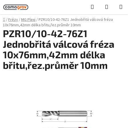
Přejít
Hledat
NÁKUPN
na
KOŠÍK
obsah
Domů
/
Frézy
/
MG Plexi
/
PZR10/10-42-76Z1 Jednobřitá válcová fréza
10x76mm,42mm délka břitu,řez.průměr 10mm
PZR10/10-42-76Z1
Jednobřitá válcová fréza
10x76mm,42mm délka
břitu,řez.průměr 10mm