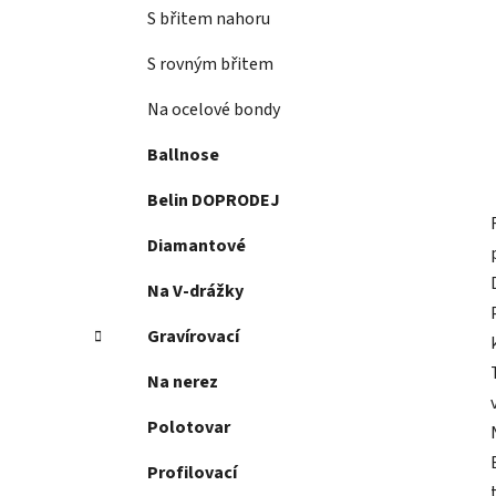
S břitem nahoru
S rovným břitem
Na ocelové bondy
Ballnose
Belin DOPRODEJ
Diamantové
Na V-drážky
Gravírovací
Na nerez
Polotovar
Profilovací