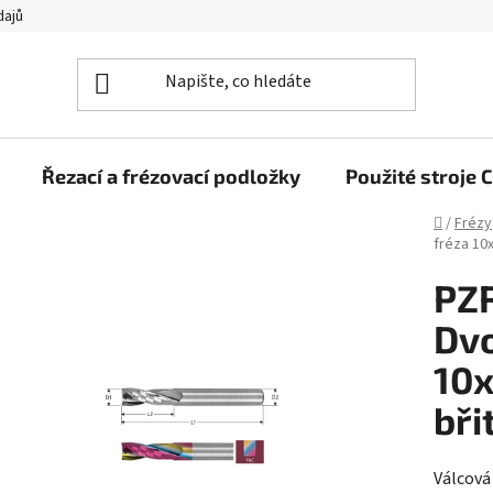
dajů
Řezací a frézovací podložky
Použité stroj
Domů
/
Frézy
fréza 10
PZ
Dvo
10
bři
Válcová 