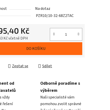
nost
Na dotaz
PZR10/10-32-68Z2TAC
795,40 Kč
43 Kč včetně DPH
cena:
DO KOŠÍKU
Zeptat se
Sdílet
ment od
Odborně poradíme s
davatelů
výběrem
s vždy
Naši specialisté vám
é řešení
pomohou zvolit správné