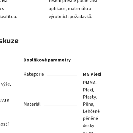
. Na
řešení přesně podle vaší
 s
aplikace, materiálu a
valitou.
výrobních požadavků.
skuze
Doplňkové parametry
Kategorie
MG Plexi
PMMA-
 výše,
Plexi,
Plasty,
uvu a
Materiál
Pěna,
Lehčené
pěněné
ností
desky