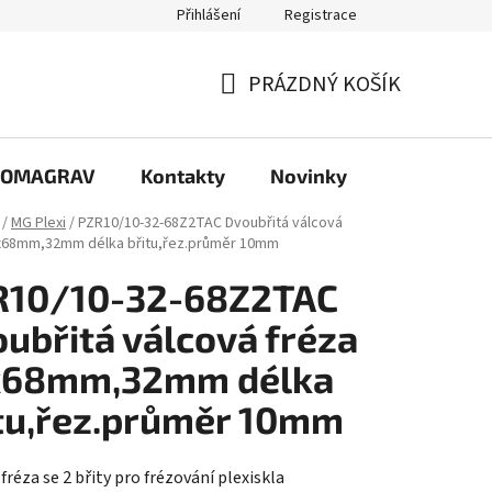
Přihlášení
Registrace
PRÁZDNÝ KOŠÍK
NÁKUPNÍ
KOŠÍK
e COMAGRAV
Kontakty
Novinky
/
MG Plexi
/
PZR10/10-32-68Z2TAC Dvoubřitá válcová
x68mm,32mm délka břitu,řez.průměr 10mm
R10/10-32-68Z2TAC
ubřitá válcová fréza
x68mm,32mm délka
tu,řez.průměr 10mm
fréza se 2 břity pro frézování plexiskla