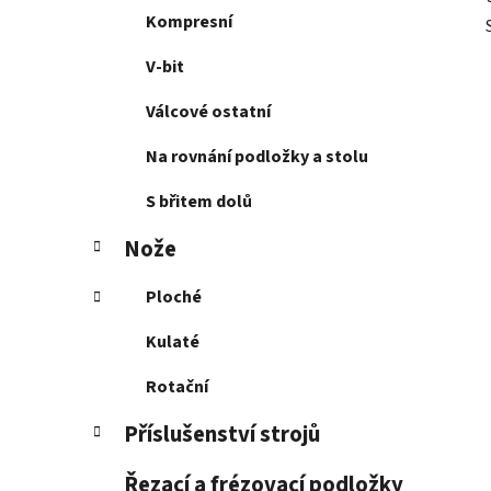
Kompresní
V-bit
Válcové ostatní
Na rovnání podložky a stolu
S břitem dolů
Nože
Ploché
Kulaté
Rotační
Příslušenství strojů
Řezací a frézovací podložky