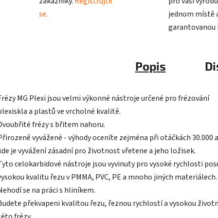
zákazníky.
Registrujte
pro vaši výrobu
se.
jednom místě a
garantovanou k
Popis
Di
Frézy MG Plexi jsou velmi výkonné nástroje určené pro frézování
plexiskla a plastů ve vrcholné kvalitě.
Dvoubřité frézy s břitem nahoru.
Přirozeně vyvážené - výhody oceníte zejména při otáčkách 30.000 a
kde je vyvážení zásadní pro životnost vřetene a jeho ložisek.
Tyto celokarbidové nástroje jsou vyvinuty pro vysoké rychlosti pos
vysokou kvalitu řezu v PMMA, PVC, PE a mnoho jiných materiálech.
Nehodí se na práci s hliníkem.
Budete překvapeni kvalitou řezu, řeznou rychlostí a vysokou život
této frézy.