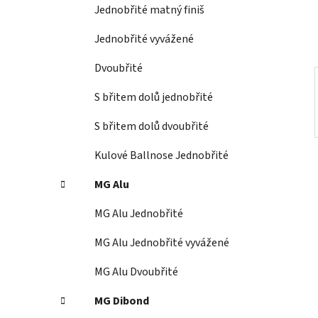
í
Jednobřité matný finiš
p
a
Jednobřité vyvážené
n
Dvoubřité
e
l
S břitem dolů jednobřité
S břitem dolů dvoubřité
Kulové Ballnose Jednobřité
MG Alu
MG Alu Jednobřité
MG Alu Jednobřité vyvážené
MG Alu Dvoubřité
MG Dibond