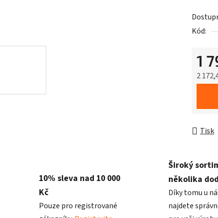
Dostup
Kód:
1 
2 172,
Měrná 
Tisk
Široký sorti
10% sleva nad 10 000
několika do
Kč
Díky tomu u ná
Pouze pro registrované
najdete správn