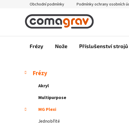
Přejít
Obchodní podmínky
Podmínky ochrany osobních ú
na
obsah
Frézy
Nože
Příslušenství strojů
P
K
Přeskočit
Frézy
a
kategorie
o
t
s
Akryl
e
t
g
Multipurpose
r
o
a
r
MG Plexi
i
n
e
Jednobřité
n