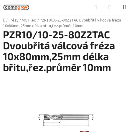
Přejít
Hledat
NÁKUPN
na
KOŠÍK
obsah
Domů
/
Frézy
/
MG Plexi
/
PZR10/10-25-80Z2TAC Dvoubřitá válcová fréza
10x80mm,25mm délka břitu,řez.průměr 10mm
PZR10/10-25-80Z2TAC
Dvoubřitá válcová fréza
10x80mm,25mm délka
břitu,řez.průměr 10mm