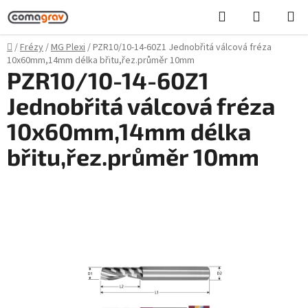
Přejít
Hledat
NÁKUPN
na
KOŠÍK
obsah
Domů
/
Frézy
/
MG Plexi
/
PZR10/10-14-60Z1 Jednobřitá válcová fréza
10x60mm,14mm délka břitu,řez.průměr 10mm
PZR10/10-14-60Z1
Jednobřitá válcová fréza
10x60mm,14mm délka
břitu,řez.průměr 10mm