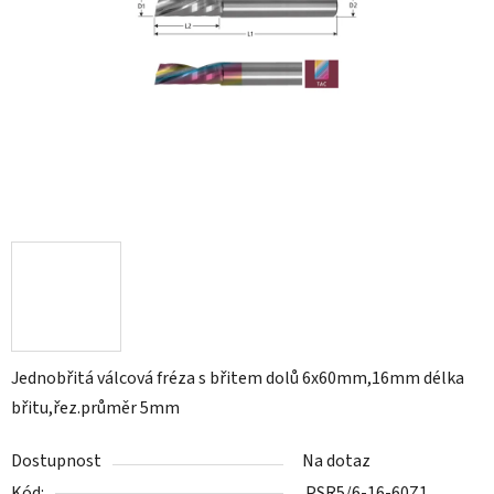
Jednobřitá válcová fréza s břitem dolů 6x60mm,16mm délka
břitu,řez.průměr 5mm
Dostupnost
Na dotaz
Kód:
PSR5/6-16-60Z1