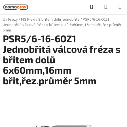
Přejít
Hledat
NÁKUPN
na
KOŠÍK
obsah
Domů
/
Frézy
/
MG Plexi
/
S břitem dolů jednobřité
/
PSR5/6-16-60Z1
Jednobřitá válcová fréza s břitem dolů 6x60mm,16mm břit,řez.průměr
5mm
PSR5/6-16-60Z1
Jednobřitá válcová fréza s
břitem dolů
6x60mm,16mm
břit,řez.průměr 5mm