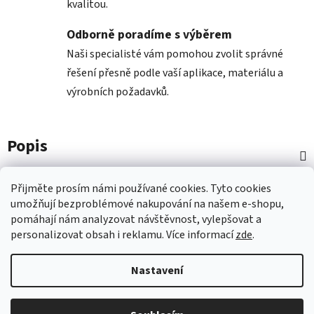
kvalitou.
Odborně poradíme s výběrem
Naši specialisté vám pomohou zvolit správné
řešení přesně podle vaší aplikace, materiálu a
výrobních požadavků.
Popis
Diskuze
Přijměte prosím námi používané cookies.
Tyto
cookies
umožňují
bezproblémové
nakupování na
naš
em e-shopu
,
pomáhají nám
analyzovat návštěvnost,
vylepšovat a
Z
personalizovat
obsah i
reklamu.
Více informací
zde
.
á
p
Nastavení
a
t
Vytvořil Shoptet