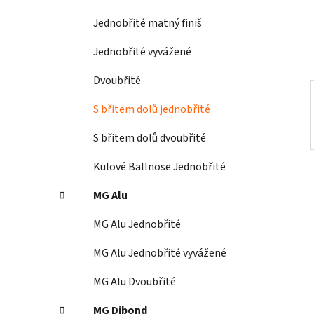
í
Jednobřité matný finiš
p
a
Jednobřité vyvážené
n
Dvoubřité
e
l
S břitem dolů jednobřité
S břitem dolů dvoubřité
Kulové Ballnose Jednobřité
MG Alu
MG Alu Jednobřité
MG Alu Jednobřité vyvážené
MG Alu Dvoubřité
MG Dibond