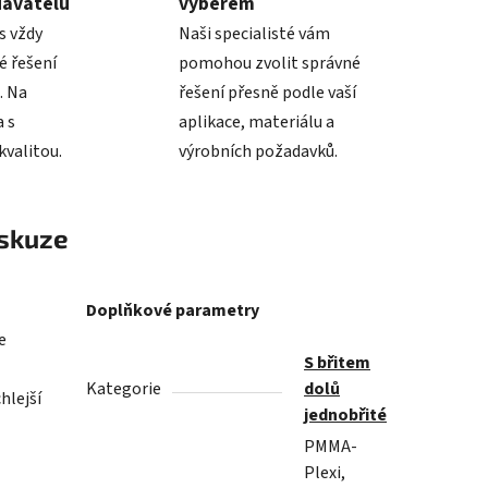
davatelů
výběrem
s vždy
Naši specialisté vám
é řešení
pomohou zvolit správné
. Na
řešení přesně podle vaší
 s
aplikace, materiálu a
valitou.
výrobních požadavků.
skuze
Doplňkové parametry
e
S břitem
Kategorie
dolů
hlejší
jednobřité
PMMA-
Plexi,