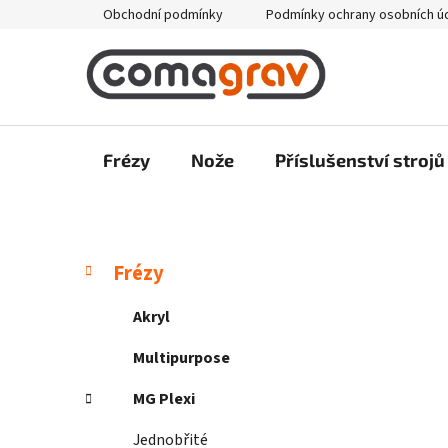
Přejít
Obchodní podmínky
Podmínky ochrany osobních ú
na
obsah
Frézy
Nože
Příslušenství strojů
P
K
Přeskočit
Frézy
a
kategorie
o
t
s
Akryl
e
t
g
Multipurpose
r
o
a
r
MG Plexi
i
n
e
Jednobřité
n