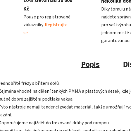
10% sleva nad 10 000
několika do
Kč
Díky tomu u ná
Pouze pro registrované
najdete správn
zákazníky.
Registrujte
pro vaši výrobu
se.
jednom místě a
garantovanou k
Popis
Di
Jednobřité frézy s břitem dolů.
Zejména vhodné na dělení tenkých PMMA a plastových desek, kde j
nutné dobré zajištění podtlaku vakua.
Tyto nástroje nemají tendenci zvedat materiál, takže umožňují ryc
řezání.
Doporučujeme najíždět do frézované dráhy pod rampou.
Fungují tam, kde jiné geometrie selhávají, zeptejte se na vhodnost