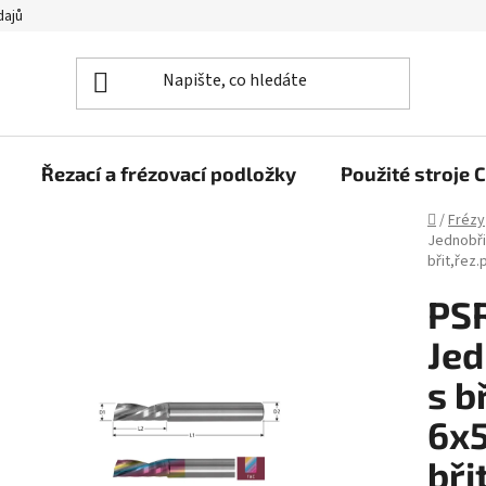
dajů
Řezací a frézovací podložky
Použité stroj
Domů
/
Frézy
Jednobři
břit,řez
PS
Jed
s b
6x
bři