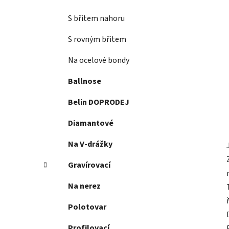
S břitem nahoru
S rovným břitem
Na ocelové bondy
Ballnose
Belin DOPRODEJ
Diamantové
Na V-drážky
Gravírovací
Na nerez
Polotovar
Profilovací