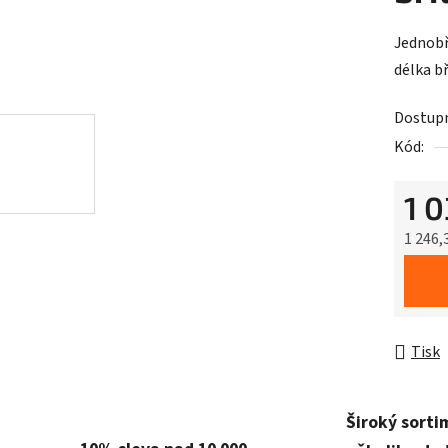
Jednobř
délka b
Dostup
Kód:
1 
1 246,
Měrná 
Tisk
Široký sorti