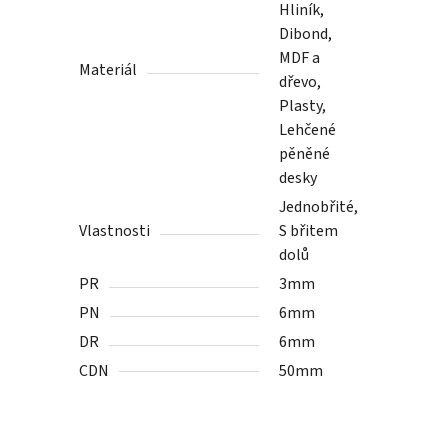
Hliník,
Dibond,
MDF a
Materiál
dřevo,
Plasty,
Lehčené
pěněné
desky
Jednobřité,
Vlastnosti
S břitem
dolů
PR
3mm
PN
6mm
DR
6mm
CDN
50mm