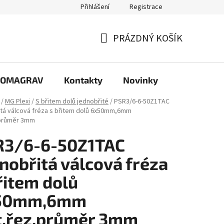
Přihlášení
Registrace
PRÁZDNÝ KOŠÍK
NÁKUPNÍ
KOŠÍK
e COMAGRAV
Kontakty
Novinky
/
MG Plexi
/
S břitem dolů jednobřité
/
PSR3/6-6-50Z1TAC
tá válcová fréza s břitem dolů 6x50mm,6mm
.průměr 3mm
R3/6-6-50Z1TAC
nobřitá válcová fréza
řitem dolů
50mm,6mm
t,řez.průměr 3mm