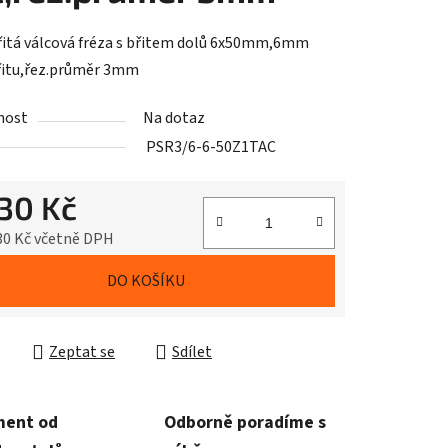
itá válcová fréza s břitem dolů 6x50mm,6mm
řitu,řez.průměr 3mm
nost
Na dotaz
PSR3/6-6-50Z1TAC
030 Kč
30 Kč včetně DPH
cena:
DO KOŠÍKU
Zeptat se
Sdílet
ment od
Odborně poradíme s