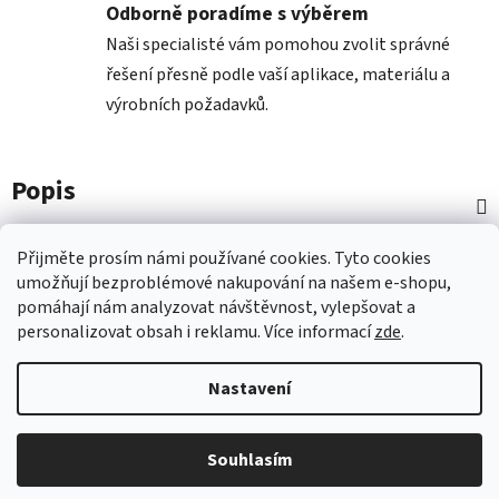
Odborně poradíme s výběrem
Naši specialisté vám pomohou zvolit správné
řešení přesně podle vaší aplikace, materiálu a
výrobních požadavků.
Popis
Diskuze
Přijměte prosím námi používané cookies.
Tyto
cookies
umožňují
bezproblémové
nakupování na
naš
em e-shopu
,
pomáhají nám
analyzovat návštěvnost,
vylepšovat a
Z
personalizovat
obsah i
reklamu.
Více informací
zde
.
á
p
Nastavení
a
t
Vytvořil Shoptet
Souhlasím
í
Copyright 2026
Nástroje COMAGRAV
. Všechna práva
vyhrazena.
Upravit nastavení cookies