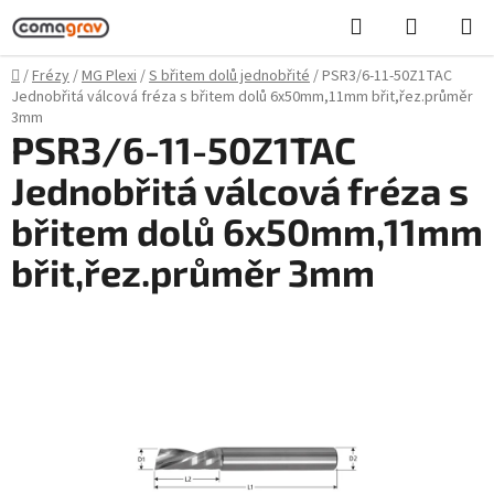
Přejít
Hledat
NÁKUPN
na
KOŠÍK
obsah
Domů
/
Frézy
/
MG Plexi
/
S břitem dolů jednobřité
/
PSR3/6-11-50Z1TAC
Jednobřitá válcová fréza s břitem dolů 6x50mm,11mm břit,řez.průměr
3mm
PSR3/6-11-50Z1TAC
Jednobřitá válcová fréza s
břitem dolů 6x50mm,11mm
břit,řez.průměr 3mm