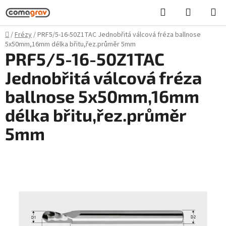
Přejít
Hledat
NÁKUPN
na
KOŠÍK
obsah
Domů
/
Frézy
/
PRF5/5-16-50Z1TAC Jednobřitá válcová fréza ballnose
5x50mm,16mm délka břitu,řez.průměr 5mm
PRF5/5-16-50Z1TAC
Jednobřitá válcová fréza
ballnose 5x50mm,16mm
délka břitu,řez.průměr
5mm