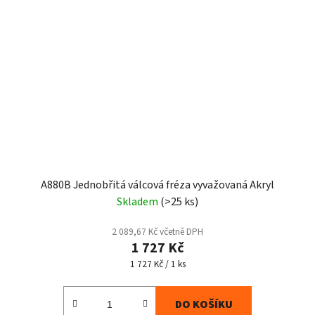
A880B Jednobřitá válcová fréza vyvažovaná Akryl
Skladem
(>25 ks)
2 089,67 Kč včetně DPH
1 727 Kč
Měrná
1 727 Kč / 1 ks
cena:
DO KOŠÍKU