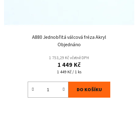
A880 Jednobřitá válcová fréza Akryl
Objednáno
1 753,29 Kč včetně DPH
1 449 Kč
Měrná
1 449 Kč / 1 ks
cena:
DO KOŠÍKU