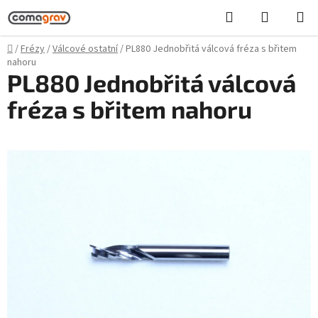
Přejít
Hledat
NÁKUPN
na
KOŠÍK
obsah
Domů
/
Frézy
/
Válcové ostatní
/
PL880 Jednobřitá válcová fréza s břitem
nahoru
PL880 Jednobřitá válcová
fréza s břitem nahoru