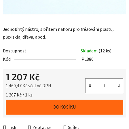
Jednobřitý nástroj s břitem nahoru pro frézování plastu,
plexiskla, dřeva, apod.
Dostupnost
Skladem
(12 ks)
Kód:
PL880
1 207 Kč
1 460,47 Kč včetně DPH
Měrná cena:
1 207 Kč / 1 ks
DO KOŠÍKU
Tisk
Zeptat se
Sdílet