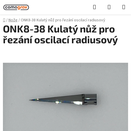
Přejít
Hledat
NÁKUPN
na
KOŠÍK
obsah
Domů
/
Nože
/
ONK8-38 Kulatý nůž pro řezání oscilací radiusový
ONK8-38 Kulatý nůž pro
řezání oscilací radiusový