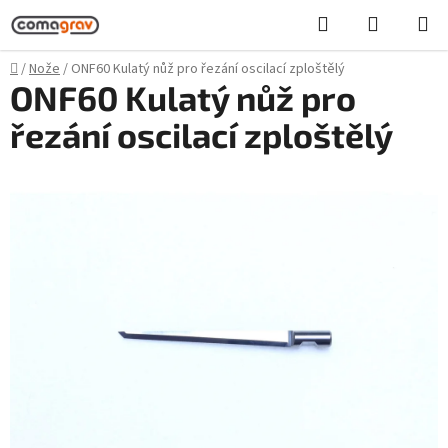
Přejít
Hledat
NÁKUPN
na
KOŠÍK
obsah
Domů
/
Nože
/
ONF60 Kulatý nůž pro řezání oscilací zploštělý
ONF60 Kulatý nůž pro
řezání oscilací zploštělý