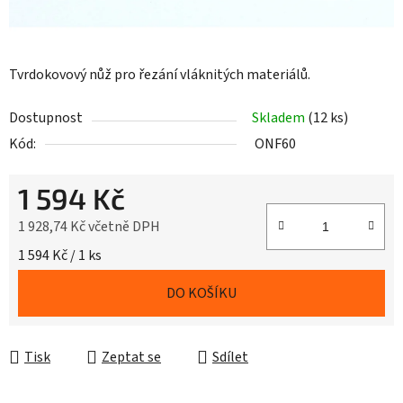
Tvrdokovový nůž pro řezání vláknitých materiálů.
Dostupnost
Skladem
(12 ks)
Kód:
ONF60
1 594 Kč
1 928,74 Kč včetně DPH
Měrná cena:
1 594 Kč / 1 ks
DO KOŠÍKU
Tisk
Zeptat se
Sdílet