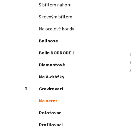
S břitem nahoru
S rovným břitem
Na ocelové bondy
Ballnose
Belin DOPRODEJ
Diamantové
Na V-drážky
Gravírovací
Na nerez
Polotovar
Profilovací