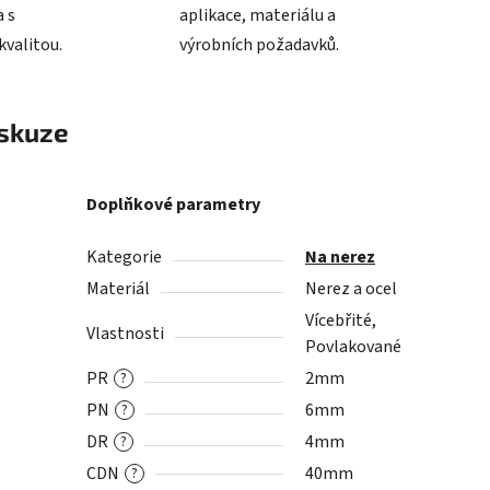
 s
aplikace, materiálu a
valitou.
výrobních požadavků.
skuze
Doplňkové parametry
Kategorie
Na nerez
Materiál
Nerez a ocel
Vícebřité,
Vlastnosti
Povlakované
PR
2mm
?
PN
6mm
?
DR
4mm
?
CDN
40mm
?