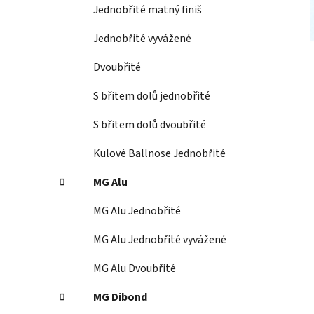
í
Jednobřité matný finiš
p
a
Jednobřité vyvážené
n
Dvoubřité
e
l
S břitem dolů jednobřité
S břitem dolů dvoubřité
Kulové Ballnose Jednobřité
MG Alu
MG Alu Jednobřité
MG Alu Jednobřité vyvážené
MG Alu Dvoubřité
MG Dibond