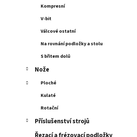
Kompresní
V-bit
Válcové ostatní
Na rovnání podložky a stolu
S břitem dolů
Nože
Ploché
Kulaté
Rotační
Příslušenství strojů
Řezací a frézovací podložky