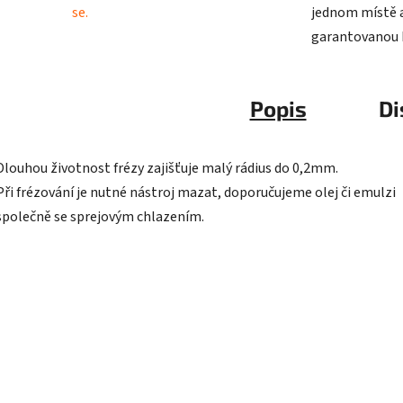
se.
jednom místě a
garantovanou k
Popis
Di
Dlouhou životnost frézy zajišťuje malý rádius do 0,2mm.
Při frézování je nutné nástroj mazat, doporučujeme olej či emulzi
společně se sprejovým chlazením.