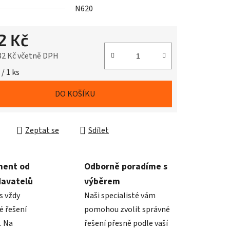
N620
2 Kč
82 Kč včetně DPH
cena:
 / 1 ks
DO KOŠÍKU
Zeptat se
Sdílet
ment od
Odborně poradíme s
davatelů
výběrem
s vždy
Naši specialisté vám
é řešení
pomohou zvolit správné
. Na
řešení přesně podle vaší