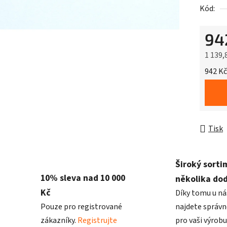
Kód:
94
1 139,
Měrná 
942 Kč
Tisk
Široký sorti
10% sleva nad 10 000
několika do
Kč
Díky tomu u ná
Pouze pro registrované
najdete správn
zákazníky.
Registrujte
pro vaši výrobu