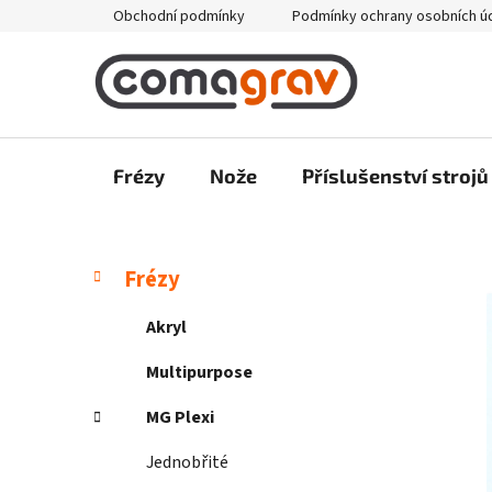
Přejít
Obchodní podmínky
Podmínky ochrany osobních ú
na
obsah
Frézy
Nože
Příslušenství strojů
P
K
Přeskočit
Frézy
a
kategorie
o
t
s
Akryl
e
t
g
Multipurpose
r
o
a
r
MG Plexi
i
n
e
Jednobřité
n