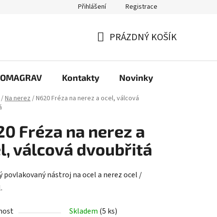
Přihlášení
Registrace
PRÁZDNÝ KOŠÍK
NÁKUPNÍ
KOŠÍK
e COMAGRAV
Kontakty
Novinky
/
Na nerez
/
N620 Fréza na nerez a ocel, válcová
á
0 Fréza na nerez a
l, válcová dvoubřitá
ý povlakovaný nástroj na ocel a nerez ocel /
.
nost
Skladem
(5 ks)