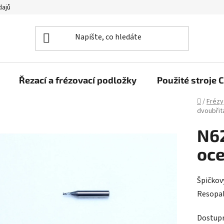
dajů
Řezací a frézovací podložky
Použité stroj
Domů
/
Frézy
dvoubřit
N62
oce
Špičkov
Resopal
Dostup