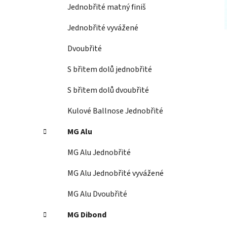
í
Jednobřité matný finiš
p
a
Jednobřité vyvážené
n
Dvoubřité
e
l
S břitem dolů jednobřité
S břitem dolů dvoubřité
Kulové Ballnose Jednobřité
MG Alu
MG Alu Jednobřité
MG Alu Jednobřité vyvážené
MG Alu Dvoubřité
MG Dibond