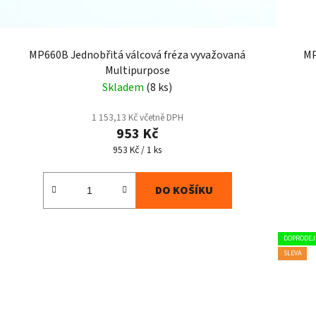
MP660B Jednobřitá válcová fréza vyvažovaná
MP
Multipurpose
Skladem
(8 ks)
1 153,13 Kč včetně DPH
953 Kč
Měrná
953 Kč / 1 ks
cena:
DO KOŠÍKU
DOPRODEJ
SLEVA