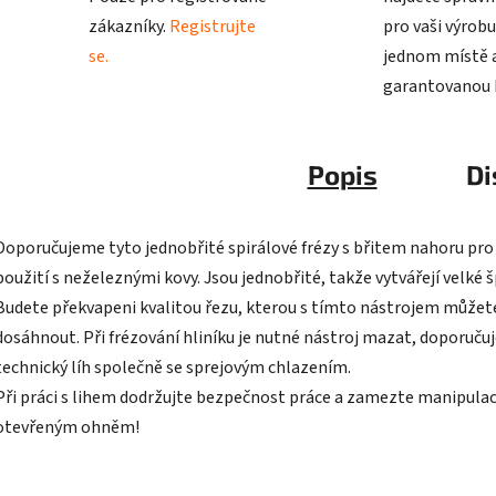
zákazníky.
Registrujte
pro vaši výrobu
se.
jednom místě a
garantovanou k
Popis
Di
Doporučujeme tyto jednobřité spirálové frézy s břitem nahoru pro
použití s neželeznými kovy. Jsou jednobřité, takže vytvářejí velké 
Budete překvapeni kvalitou řezu, kterou s tímto nástrojem můžet
dosáhnout. Při frézování hliníku je nutné nástroj mazat, doporuč
technický líh společně se sprejovým chlazením.
Při práci s lihem dodržujte bezpečnost práce a zamezte manipulac
otevřeným ohněm!