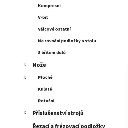
Kompresní
V-bit
Válcové ostatní
Na rovnání podložky a stolu
S břitem dolů
Nože
Ploché
Kulaté
Rotační
Příslušenství strojů
Řezací a frézovací podložky