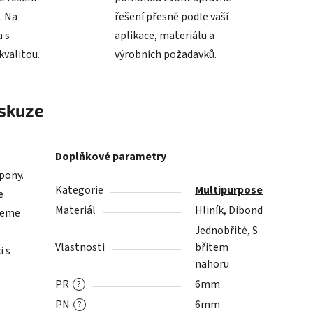
. Na
řešení přesně podle vaší
 s
aplikace, materiálu a
valitou.
výrobních požadavků.
skuze
Doplňkové parametry
špony.
Kategorie
Multipurpose
e
Materiál
Hliník, Dibond
ujeme
Jednobřité, S
Vlastnosti
břitem
i s
nahoru
PR
6mm
?
PN
6mm
?