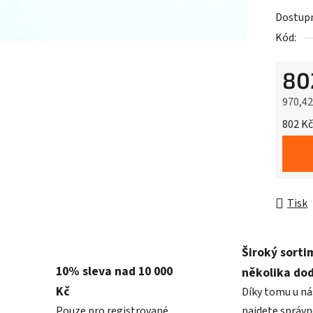
Dostup
Kód:
80
970,4
Měrná 
802 Kč
Tisk
Široký sorti
10% sleva nad 10 000
několika do
Kč
Díky tomu u ná
Pouze pro registrované
najdete správn