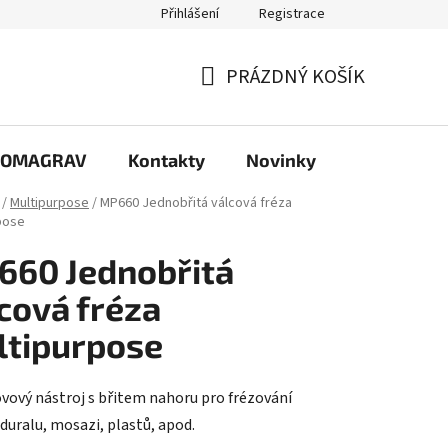
Přihlášení
Registrace
PRÁZDNÝ KOŠÍK
NÁKUPNÍ
KOŠÍK
e COMAGRAV
Kontakty
Novinky
/
Multipurpose
/
MP660 Jednobřitá válcová fréza
pose
60 Jednobřitá
cová fréza
ltipurpose
vový nástroj s břitem nahoru pro frézování
 duralu, mosazi, plastů, apod.