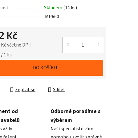
nost
Skladem
(14 ks)
MP660
2 Kč
2 Kč včetně DPH
cena:
 / 1 ks
DO KOŠÍKU
Zeptat se
Sdílet
ment od
Odborně poradíme s
davatelů
výběrem
s vždy
Naši specialisté vám
é řešení
pomohou zvolit správné