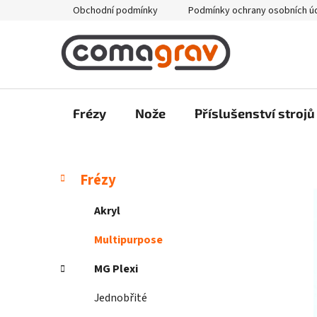
Přejít
Obchodní podmínky
Podmínky ochrany osobních ú
na
obsah
Frézy
Nože
Příslušenství strojů
P
K
Přeskočit
Frézy
a
kategorie
o
t
s
Akryl
e
t
g
Multipurpose
r
o
a
r
MG Plexi
i
n
e
Jednobřité
n