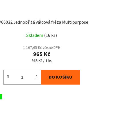
66032 Jednobřitá válcová fréza Multipurpose
Skladem
(16 ks)
1 167,65 Kč včetně DPH
965 Kč
Měrná
965 Kč / 1 ks
cena:
DO KOŠÍKU