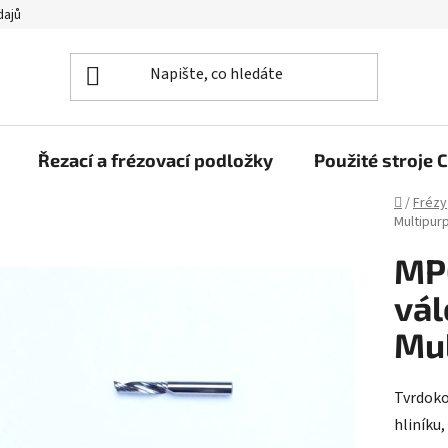
dajů
Řezací a frézovací podložky
Použité stroj
Domů
/
Frézy
Multipur
MP6
vál
Mu
Tvrdoko
hliníku,