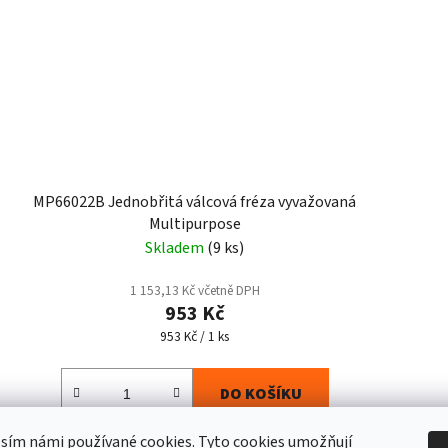
MP66022B Jednobřitá válcová fréza vyvažovaná
Multipurpose
Skladem
(9 ks)
1 153,13 Kč včetně DPH
953 Kč
Měrná
953 Kč / 1 ks
cena:
DO KOŠÍKU
osím námi používané cookies.
Tyto
cookies umožňují