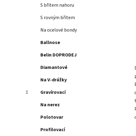
S břitem nahoru
S rovným břitem
Na ocelové bondy
Ballnose
Belin DOPRODEJ
Diamantové
Na V-drážky
Gravírovací
Na nerez
Polotovar
Profilovací