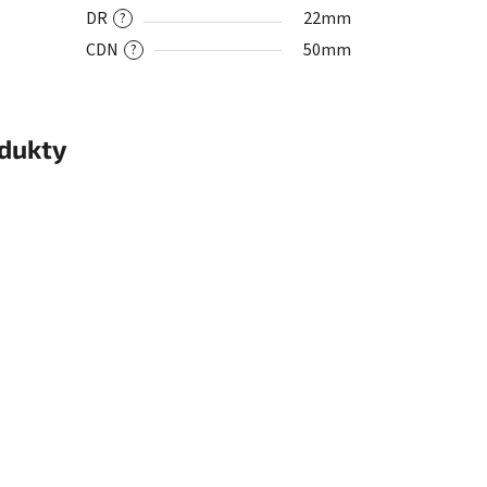
DR
22mm
?
CDN
50mm
?
odukty