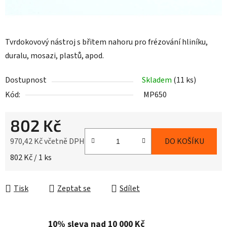
Tvrdokovový nástroj s břitem nahoru pro frézování hliníku,
duralu, mosazi, plastů, apod.
Dostupnost
Skladem
(11 ks)
Kód:
MP650
802 Kč
970,42 Kč včetně DPH
DO KOŠÍKU
Měrná cena:
802 Kč / 1 ks
Tisk
Zeptat se
Sdílet
10% sleva nad 10 000 Kč