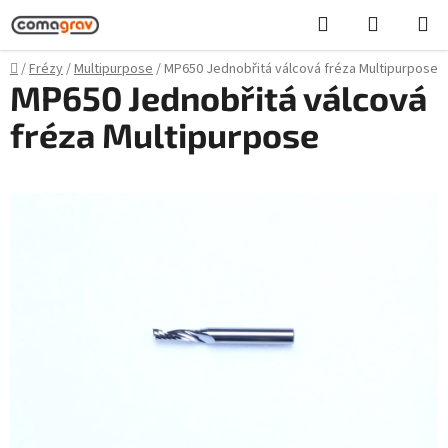
Přejít
Hledat
NÁKUPN
na
KOŠÍK
obsah
Domů
/
Frézy
/
Multipurpose
/
MP650 Jednobřitá válcová fréza Multipurpose
MP650 Jednobřitá válcová
fréza Multipurpose