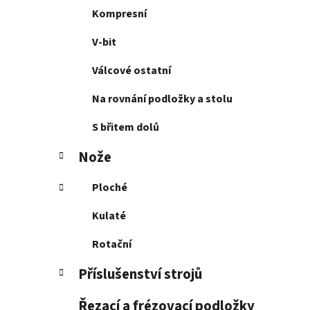
Kompresní
V-bit
Válcové ostatní
Na rovnání podložky a stolu
S břitem dolů
Nože
Ploché
Kulaté
Rotační
Příslušenství strojů
Řezací a frézovací podložky