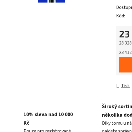
Dostup
Kód:
23
28 328
Měrná 
23 412
Tisk
Široký sorti
10% sleva nad 10 000
několika do
Kč
Díky tomu u ná
Pouze pro registrované
najdete správn