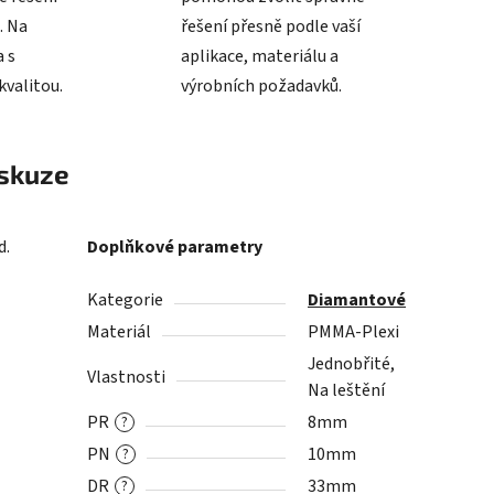
. Na
řešení přesně podle vaší
 s
aplikace, materiálu a
valitou.
výrobních požadavků.
skuze
d.
Doplňkové parametry
Kategorie
Diamantové
Materiál
PMMA-Plexi
Jednobřité,
Vlastnosti
Na leštění
PR
8mm
?
PN
10mm
?
DR
33mm
?