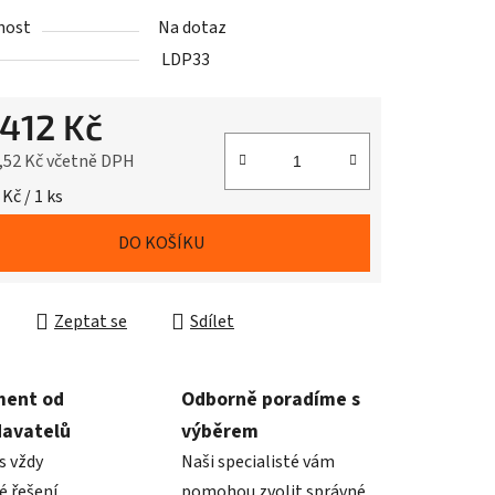
nost
Na dotaz
LDP33
 412 Kč
,52 Kč včetně DPH
cena:
 Kč / 1 ks
DO KOŠÍKU
Zeptat se
Sdílet
ment od
Odborně poradíme s
davatelů
výběrem
s vždy
Naši specialisté vám
é řešení
pomohou zvolit správné