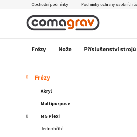
Přejít
Obchodní podmínky
Podmínky ochrany osobních ú
na
obsah
Frézy
Nože
Příslušenství strojů
P
K
Přeskočit
Frézy
a
kategorie
o
t
s
Akryl
e
t
g
Multipurpose
r
o
a
r
MG Plexi
i
n
e
Jednobřité
n