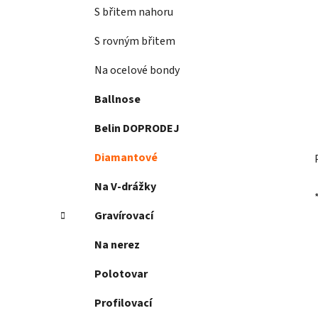
S břitem nahoru
S rovným břitem
Na ocelové bondy
Ballnose
Belin DOPRODEJ
Diamantové
Na V-drážky
Gravírovací
Na nerez
Polotovar
Profilovací