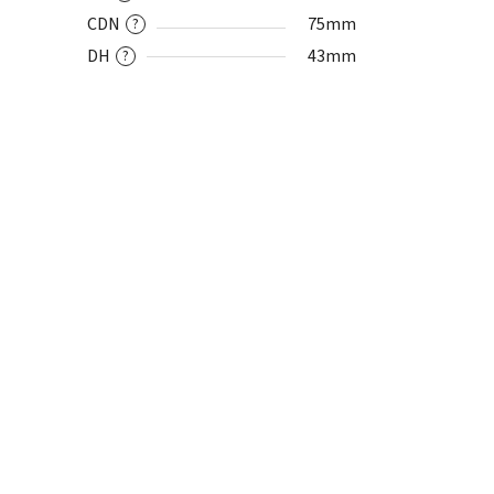
CDN
75mm
?
DH
43mm
?