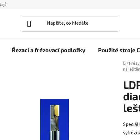
dajů
Řezací a frézovací podložky
Použité stroj
Domů
/
Frézy
na leštěn
LDP
dia
leš
Speciál
vyfrézov