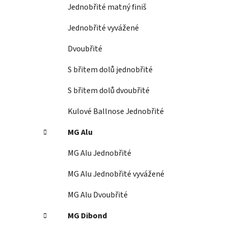
í
Jednobřité matný finiš
p
a
Jednobřité vyvážené
n
Dvoubřité
e
l
S břitem dolů jednobřité
S břitem dolů dvoubřité
Kulové Ballnose Jednobřité
MG Alu
MG Alu Jednobřité
MG Alu Jednobřité vyvážené
MG Alu Dvoubřité
MG Dibond