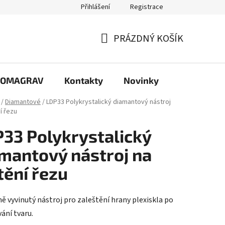
Přihlášení
Registrace
PRÁZDNÝ KOŠÍK
NÁKUPNÍ
KOŠÍK
e COMAGRAV
Kontakty
Novinky
/
Diamantové
/
LDP33 Polykrystalický diamantový nástroj
í řezu
33 Polykrystalický
mantový nástroj na
tění řezu
ně vyvinutý nástroj pro zaleštění hrany plexiskla po
ání tvaru.