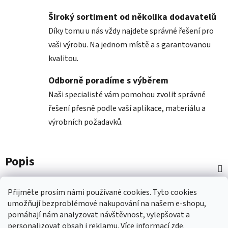
Široký sortiment od několika dodavatelů
Díky tomu u nás vždy najdete správné řešení pro
vaši výrobu. Na jednom místě a s garantovanou
kvalitou.
Odborně poradíme s výběrem
Naši specialisté vám pomohou zvolit správné
řešení přesně podle vaší aplikace, materiálu a
výrobních požadavků.
Popis
Diskuze
Přijměte prosím námi používané cookies.
Tyto
cookies
umožňují
bezproblémové
nakupování na
naš
em e-shopu
,
pomáhají nám
analyzovat návštěvnost,
vylepšovat a
Z
personalizovat
obsah i
reklamu.
Více informací
zde
.