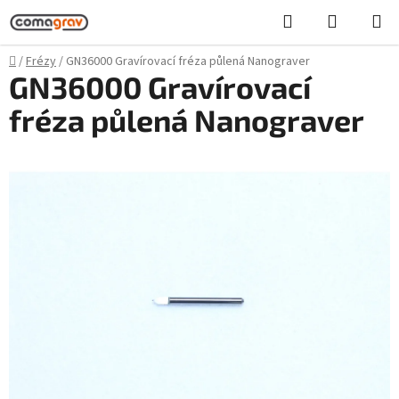
Přejít
Hledat
NÁKUPN
na
KOŠÍK
obsah
Domů
/
Frézy
/
GN36000 Gravírovací fréza půlená Nanograver
GN36000 Gravírovací
fréza půlená Nanograver