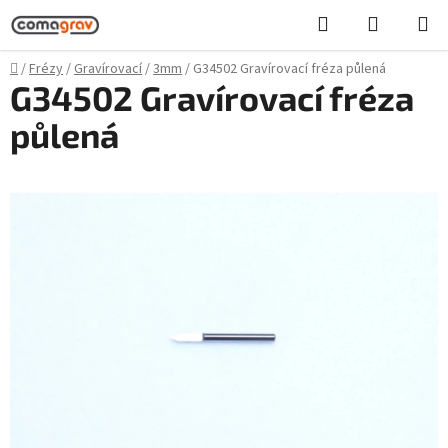
Přejít
Hledat
NÁKUPN
na
KOŠÍK
obsah
Domů
/
Frézy
/
Gravírovací
/
3mm
/
G34502 Gravírovací fréza půlená
G34502 Gravírovací fréza
půlená