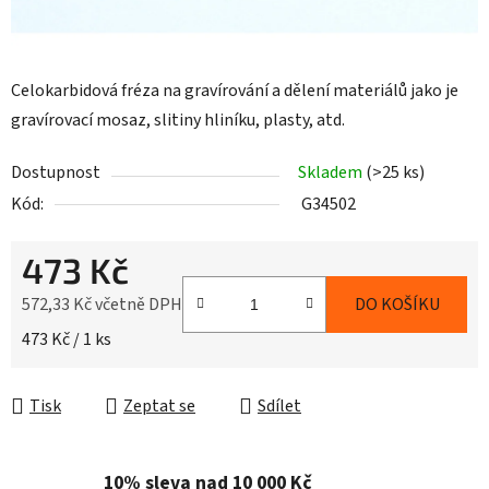
Celokarbidová fréza na gravírování a dělení materiálů jako je
gravírovací mosaz, slitiny hliníku, plasty, atd.
Dostupnost
Skladem
(>25 ks)
Kód:
G34502
473 Kč
572,33 Kč včetně DPH
DO KOŠÍKU
Měrná cena:
473 Kč / 1 ks
Tisk
Zeptat se
Sdílet
10% sleva nad 10 000 Kč