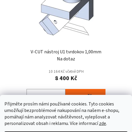
V-CUT nástroj U1 tvrdokov 1,00mm
Na dotaz
10 164 Kč včetně DPH
8 400 Kč
DO KOŠÍKU
Přijměte prosím námi používané cookies.
Tyto
cookies
umožňují
bezproblémové
nakupování na
naš
em e-shopu
,
pomáhají nám
analyzovat návštěvnost,
vylepšovat a
Z
personalizovat
obsah i
reklamu.
Více informací
zde
.
á