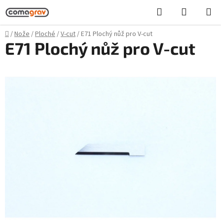
Přejít
Hledat
NÁKUPN
na
KOŠÍK
obsah
Domů
/
Nože
/
Ploché
/
V-cut
/
E71 Plochý nůž pro V-cut
E71 Plochý nůž pro V-cut