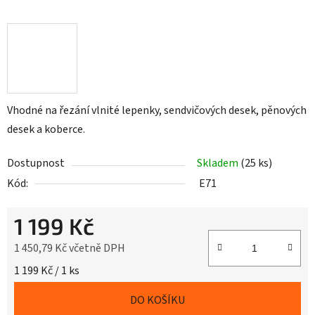
Vhodné na řezání vlnité lepenky, sendvičových desek, pěnových
desek a koberce.
Dostupnost
Skladem
(25 ks)
Kód:
E71
1 199 Kč
1 450,79 Kč včetně DPH
Měrná cena:
1 199 Kč / 1 ks
DO KOŠÍKU